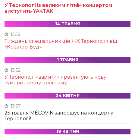
У Тернополі із великим літнім концертом
виступить YAKTAK
14 ТРАВНЯ
15:56
Тиждень спеціальних цін ЖК Тернополя від
«Креатор-Буд»
1 ТРАВНЯ
13:32
У Тернополі «вар’яти» презентують нову
гумористичну програму
24 КВІТНЯ
13:37
25 травня MÉLOVIN запрошує на концерт у
Тернополі!
19 КВІТНЯ