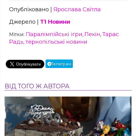
Опубліковано |
Ярослава Світла
Джерело |
Т1 Новини
Паралімпійські ігри
Пекін
Тарас
Мітки:
,
,
Радь
тернопільські новини
,
Телеграм
ВІД ТОГО Ж АВТОРА