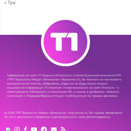
« Тра
Інформація на сайті Т1 Новини (t1news.tv) є інтелектуальною власністю ПП
«ТРО Тернопіль-Медіа» (Телеканал «Тернопіль1»). За повного чи часткового
використання текстів, зображень, відео чи за будь-якого іншого
поширення інформації «Т1 Новини» гіперпосилання на сайт t1news.tv – є
обов'язковим. Матеріали з позначкою «R», а також в рубриках «Новини
компаній» і «Передвиборча агітація» публікуються на правах реклами.
© 2026 ТРО Тернопіль-Медіа» (Телеканал «Тернопіль1»). Всі права збережено.
За зміст рекламної інформації відповідальність несе рекламодавець.