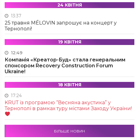
24 КВІТНЯ
13:37
25 травня MÉLOVIN запрошує на концерт у
Тернополі!
19 КВІТНЯ
12:49
Компанія «Креатор-Буд» стала генеральним
спонсором Recovery Construction Forum
Ukraine!
18 КВІТНЯ
17:24
KRUТ із програмою “Весняна акустика” у
Тернополі в рамках туру містами Заходу України!
БІЛЬШЕ НОВИН