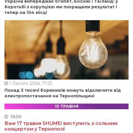
Україна випереджає Єгипет, Боснію і Таїланд: у
боротьбі з корупцією ми покращили результат і
тепер на 104 місці
1 Лютого 2024, 17:23
Понад 3 тисячі боржників можуть відключити від
електропостачання на Тернопільщині
15 ТРАВНЯ
19:00
Вже 17 травня SHUMEI виступить з сольним
концертом у Тернополі