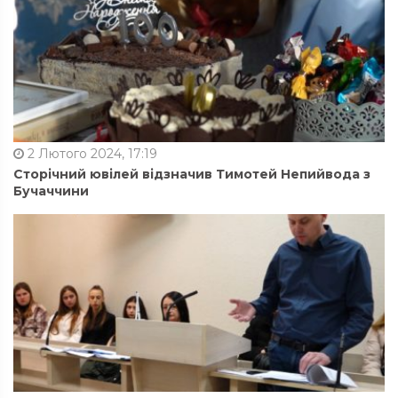
2 Лютого 2024, 17:19
Сторічний ювілей відзначив Тимотей Непийвода з
Бучаччини