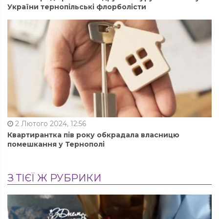
України тернопільські флорболісти
2 Лютого 2024, 12:56
Квартирантка пів року обкрадала власницю
помешкання у Тернополі
З ТІЄЇ Ж РУБРИКИ