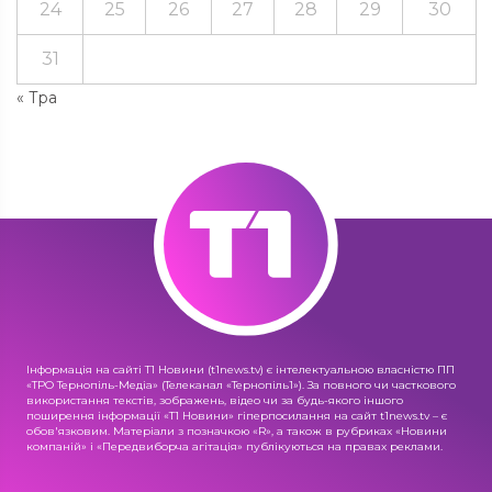
24
25
26
27
28
29
30
31
« Тра
Інформація на сайті Т1 Новини (t1news.tv) є інтелектуальною власністю ПП
«ТРО Тернопіль-Медіа» (Телеканал «Тернопіль1»). За повного чи часткового
використання текстів, зображень, відео чи за будь-якого іншого
поширення інформації «Т1 Новини» гіперпосилання на сайт t1news.tv – є
обов'язковим. Матеріали з позначкою «R», а також в рубриках «Новини
компаній» і «Передвиборча агітація» публікуються на правах реклами.