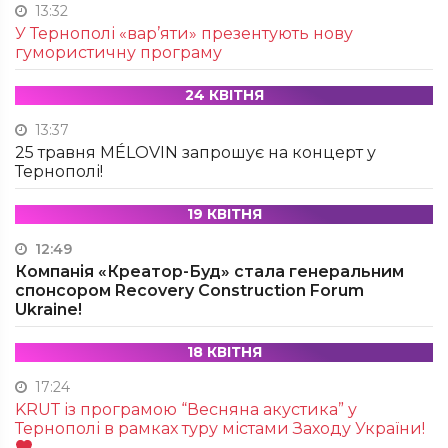
13:32
У Тернополі «вар’яти» презентують нову
гумористичну програму
24 КВІТНЯ
13:37
25 травня MÉLOVIN запрошує на концерт у
Тернополі!
19 КВІТНЯ
12:49
Компанія «Креатор-Буд» стала генеральним
спонсором Recovery Construction Forum
Ukraine!
18 КВІТНЯ
17:24
KRUТ із програмою “Весняна акустика” у
Тернополі в рамках туру містами Заходу України!