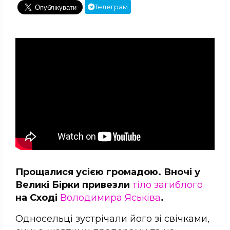
Телеграм
Прощалися усією громадою. Вночі у
Великі Бірки привезли
тіло загиблого
на Сході
Володимира Яськіва
.
Односельці зустрічали його зі свічками,