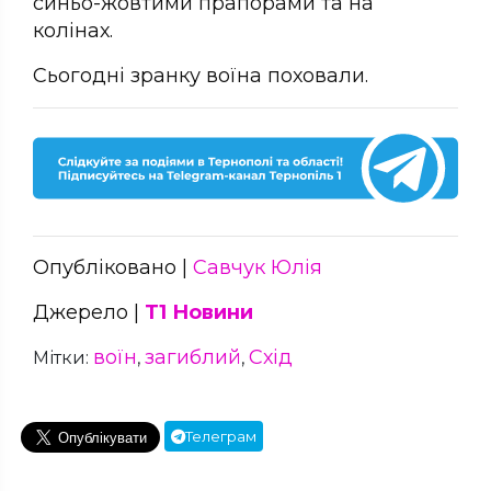
синьо-жовтими прапорами та на
колінах.
Сьогодні зранку воїна поховали.
Опубліковано |
Савчук Юлія
Джерело |
Т1 Новини
воїн
загиблий
Схід
Мітки:
,
,
Телеграм