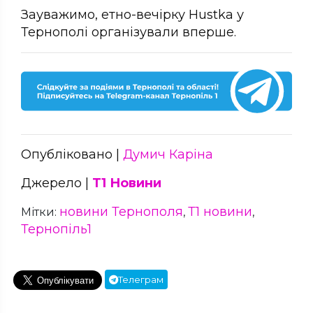
Зауважимо, етно-вечірку Hustka у
Тернополі організували вперше.
Опубліковано |
Думич Каріна
Джерело |
Т1 Новини
новини Тернополя
Т1 новини
Мітки:
,
,
Тернопіль1
Телеграм