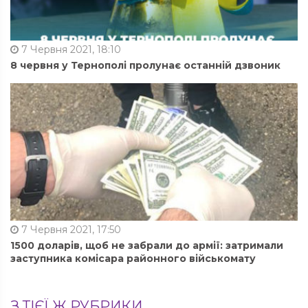
7 Червня 2021, 18:10
8 червня у Тернополі пролунає останній дзвоник
7 Червня 2021, 17:50
1500 доларів, щоб не забрали до армії: затримали
заступника комісара районного військомату
З ТІЄЇ Ж РУБРИКИ