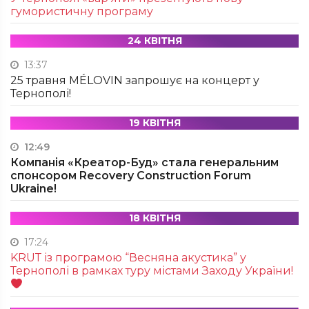
гумористичну програму
24 КВІТНЯ
13:37
25 травня MÉLOVIN запрошує на концерт у
Тернополі!
19 КВІТНЯ
12:49
Компанія «Креатор-Буд» стала генеральним
спонсором Recovery Construction Forum
Ukraine!
18 КВІТНЯ
17:24
KRUТ із програмою “Весняна акустика” у
Тернополі в рамках туру містами Заходу України!