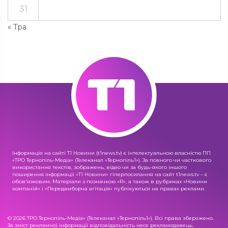
31
« Тра
Інформація на сайті Т1 Новини (t1news.tv) є інтелектуальною власністю ПП
«ТРО Тернопіль-Медіа» (Телеканал «Тернопіль1»). За повного чи часткового
використання текстів, зображень, відео чи за будь-якого іншого
поширення інформації «Т1 Новини» гіперпосилання на сайт t1news.tv – є
обов'язковим. Матеріали з позначкою «R», а також в рубриках «Новини
компаній» і «Передвиборча агітація» публікуються на правах реклами.
© 2026 ТРО Тернопіль-Медіа» (Телеканал «Тернопіль1»). Всі права збережено.
За зміст рекламної інформації відповідальність несе рекламодавець.