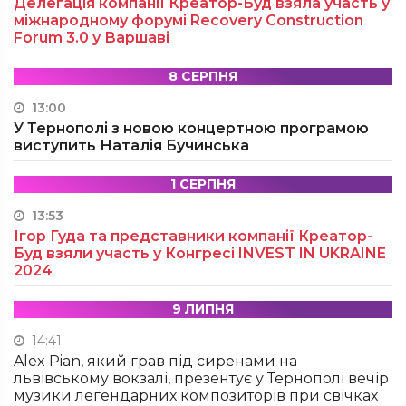
Делегація компанії Креатор-Буд взяла участь у
міжнародному форумі Recovery Construction
Forum 3.0 у Варшаві
8 СЕРПНЯ
13:00
У Тернополі з новою концертною програмою
виступить Наталія Бучинська
1 СЕРПНЯ
13:53
Ігор Гуда та представники компанії Креатор-
Буд взяли участь у Конгресі INVEST IN UKRAINE
2024
9 ЛИПНЯ
14:41
Alex Pian, який грав під сиренами на
львівському вокзалі, презентує у Тернополі вечір
музики легендарних композиторів при свічках