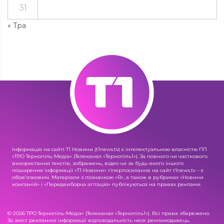
31
« Тра
Інформація на сайті Т1 Новини (t1news.tv) є інтелектуальною власністю ПП
«ТРО Тернопіль-Медіа» (Телеканал «Тернопіль1»). За повного чи часткового
використання текстів, зображень, відео чи за будь-якого іншого
поширення інформації «Т1 Новини» гіперпосилання на сайт t1news.tv – є
обов'язковим. Матеріали з позначкою «R», а також в рубриках «Новини
компаній» і «Передвиборча агітація» публікуються на правах реклами.
© 2026 ТРО Тернопіль-Медіа» (Телеканал «Тернопіль1»). Всі права збережено.
За зміст рекламної інформації відповідальність несе рекламодавець.