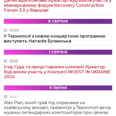
Делегація компанії Креатор-Буд взяла участь у
міжнародному форумі Recovery Construction
Forum 3.0 у Варшаві
8 СЕРПНЯ
13:00
У Тернополі з новою концертною програмою
виступить Наталія Бучинська
1 СЕРПНЯ
13:53
Ігор Гуда та представники компанії Креатор-
Буд взяли участь у Конгресі INVEST IN UKRAINE
2024
9 ЛИПНЯ
14:41
Alex Pian, який грав під сиренами на
львівському вокзалі, презентує у Тернополі вечір
музики легендарних композиторів при свічках