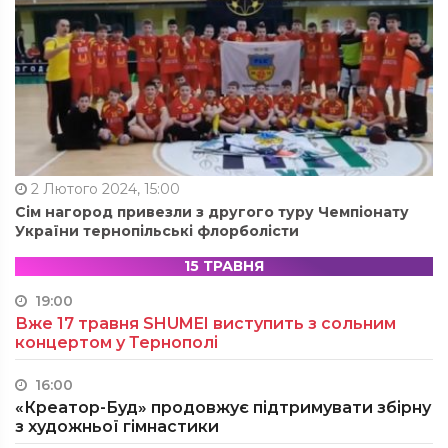
2 Лютого 2024, 15:00
Сім нагород привезли з другого туру Чемпіонату
України тернопільські флорболісти
15 ТРАВНЯ
19:00
Вже 17 травня SHUMEI виступить з сольним
концертом у Тернополі
16:00
«Креатор-Буд» продовжує підтримувати збірну
з художньої гімнастики