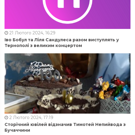
21 Лютого 2024, 16:29
Іво Бобул та Ліля Сандулеса разом виступлять у
Тернополі з великим концертом
2 Лютого 2024, 17:19
Сторічний ювілей відзначив Тимотей Непийвода з
Бучаччини