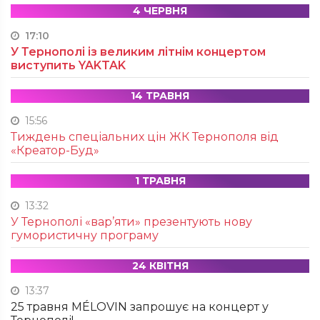
4 ЧЕРВНЯ
17:10
У Тернополі із великим літнім концертом
виступить YAKTAK
14 ТРАВНЯ
15:56
Тиждень спеціальних цін ЖК Тернополя від
«Креатор-Буд»
1 ТРАВНЯ
13:32
У Тернополі «вар’яти» презентують нову
гумористичну програму
24 КВІТНЯ
13:37
25 травня MÉLOVIN запрошує на концерт у