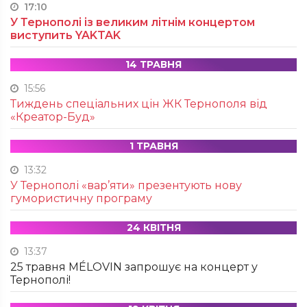
17:10
У Тернополі із великим літнім концертом
виступить YAKTAK
14 ТРАВНЯ
15:56
Тиждень спеціальних цін ЖК Тернополя від
«Креатор-Буд»
1 ТРАВНЯ
13:32
У Тернополі «вар’яти» презентують нову
гумористичну програму
24 КВІТНЯ
13:37
25 травня MÉLOVIN запрошує на концерт у
Тернополі!