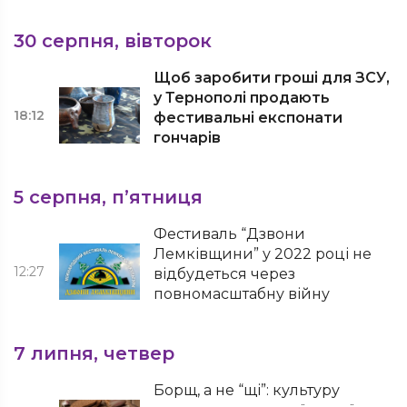
30 серпня, вівторок
Щоб заробити гроші для ЗСУ,
у Тернополі продають
18:12
фестивальні експонати
гончарів
5 серпня, п’ятниця
Фестиваль “Дзвони
Лемківщини” у 2022 році не
12:27
відбудеться через
повномасштабну війну
7 липня, четвер
Борщ, а не “щі”: культуру