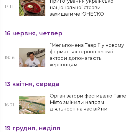
приготування української
13:11
національної страви
захищатиме ЮНЕСКО
16 червня, четвер
“Мельпомена Таврії” у новому
форматі: як тернопільські
18:18
актори допомагають
херсонцям
13 квітня, середа
Організатори фестивалю Faine
Misto змінили напрям
16:01
діяльності на час війни
19 грудня, неділя