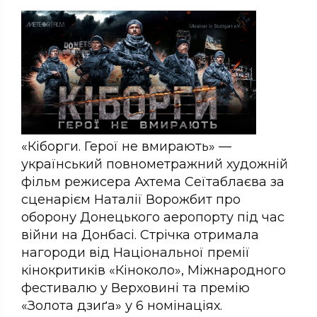
«Кіборги. Герої не вмирають» —
український повнометражний художній
фільм режисера Ахтема Сеїтаблаєва за
сценарієм Наталії Ворожбит про
оборону Донецького аеропорту під час
війни на Донбасі. Стрічка отримала
нагороди від Національної премії
кінокритиків «Кіноколо», Міжнародного
фестивалю у Верховині та премію
«Золота дзиґа» у 6 номінаціях.