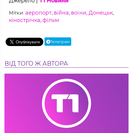
Джерело |
Т1 Новини
аеропорт
війна
воїни
Донецьк
Мітки:
,
,
,
,
кінострічка
фільм
,
Телеграм
ВІД ТОГО Ж АВТОРА