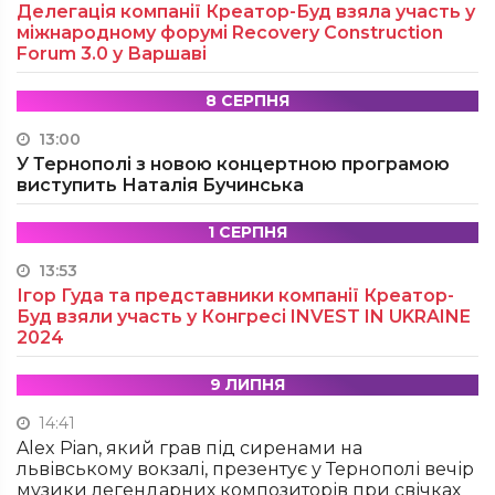
Делегація компанії Креатор-Буд взяла участь у
міжнародному форумі Recovery Construction
Forum 3.0 у Варшаві
8 СЕРПНЯ
13:00
У Тернополі з новою концертною програмою
виступить Наталія Бучинська
1 СЕРПНЯ
13:53
Ігор Гуда та представники компанії Креатор-
Буд взяли участь у Конгресі INVEST IN UKRAINE
2024
9 ЛИПНЯ
14:41
Alex Pian, який грав під сиренами на
львівському вокзалі, презентує у Тернополі вечір
музики легендарних композиторів при свічках