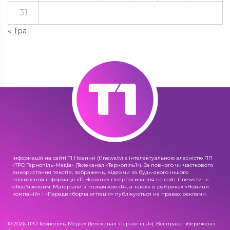
31
« Тра
Інформація на сайті Т1 Новини (t1news.tv) є інтелектуальною власністю ПП
«ТРО Тернопіль-Медіа» (Телеканал «Тернопіль1»). За повного чи часткового
використання текстів, зображень, відео чи за будь-якого іншого
поширення інформації «Т1 Новини» гіперпосилання на сайт t1news.tv – є
обов'язковим. Матеріали з позначкою «R», а також в рубриках «Новини
компаній» і «Передвиборча агітація» публікуються на правах реклами.
© 2026 ТРО Тернопіль-Медіа» (Телеканал «Тернопіль1»). Всі права збережено.