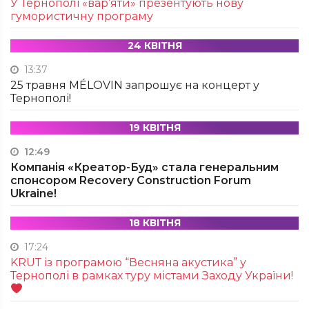
У Тернополі «вар’яти» презентують нову
гумористичну програму
24 КВІТНЯ
13:37
25 травня MÉLOVIN запрошує на концерт у
Тернополі!
19 КВІТНЯ
12:49
Компанія «Креатор-Буд» стала генеральним
спонсором Recovery Construction Forum
Ukraine!
18 КВІТНЯ
17:24
KRUТ із програмою “Весняна акустика” у
Тернополі в рамках туру містами Заходу України!