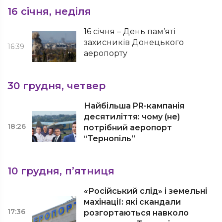
16 січня, неділя
16 січня – День пам’яті
захисників Донецького
16:39
аеропорту
30 грудня, четвер
Найбільша PR-кампанія
десятиліття: чому (не)
18:26
потрібний аеропорт
“Тернопіль”
10 грудня, п’ятниця
«Російський слід» і земельні
махінації: які скандали
17:36
розгортаються навколо