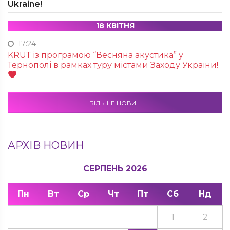
Ukraine!
18 КВІТНЯ
17:24
KRUТ із програмою “Весняна акустика” у
Тернополі в рамках туру містами Заходу України!
БІЛЬШЕ НОВИН
АРХІВ НОВИН
СЕРПЕНЬ 2026
Пн
Вт
Ср
Чт
Пт
Сб
Нд
1
2