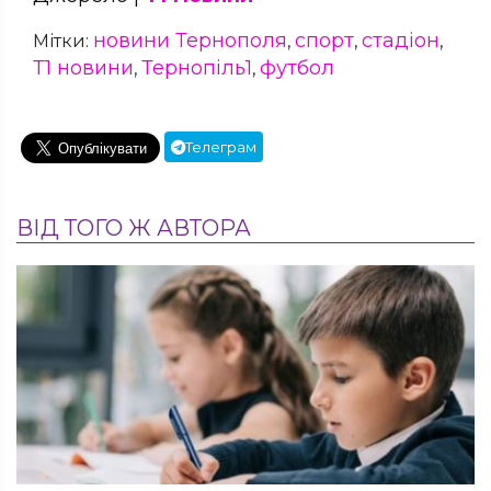
новини Тернополя
спорт
стадіон
Мітки:
,
,
,
Т1 новини
Тернопіль1
футбол
,
,
Телеграм
ВІД ТОГО Ж АВТОРА