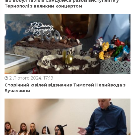
Іво Бобул та Ліля Сандулеса разом виступлять у
Тернополі з великим концертом
2 Лютого 2024, 17:19
Сторічний ювілей відзначив Тимотей Непийвода з
Бучаччини