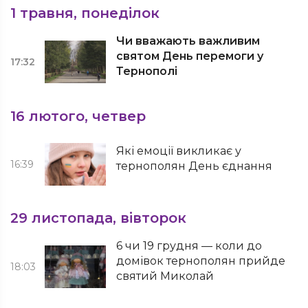
1 травня, понеділок
Чи вважають важливим
святом День перемоги у
17:32
Тернополі
16 лютого, четвер
Які емоції викликає у
16:39
тернополян День єднання
29 листопада, вівторок
6 чи 19 грудня — коли до
домівок тернополян прийде
18:03
святий Миколай