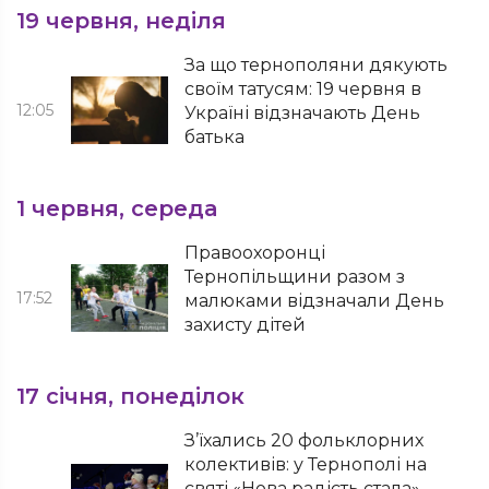
19 червня, неділя
За що тернополяни дякують
своїм татусям: 19 червня в
12:05
Україні відзначають День
батька
1 червня, середа
Правоохоронці
Тернопільщини разом з
17:52
малюками відзначали День
захисту дітей
17 січня, понеділок
З’їхались 20 фольклорних
колективів: у Тернополі на
святі «Нова радість стала»