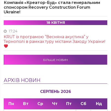
Компанія «Креатор-Буд» стала генеральним
спонсором Recovery Construction Forum
Ukraine!
18 КВІТНЯ
17:24
KRUТ із програмою “Весняна акустика” у
Тернополі в рамках туру містами Заходу України!
БІЛЬШЕ НОВИН
АРХІВ НОВИН
СЕРПЕНЬ 2026
Пн
Вт
Ср
Чт
Пт
Сб
Нд