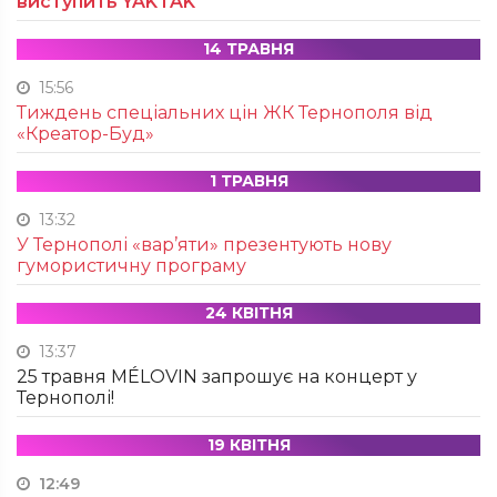
виступить YAKTAK
14 ТРАВНЯ
15:56
Тиждень спеціальних цін ЖК Тернополя від
«Креатор-Буд»
1 ТРАВНЯ
13:32
У Тернополі «вар’яти» презентують нову
гумористичну програму
24 КВІТНЯ
13:37
25 травня MÉLOVIN запрошує на концерт у
Тернополі!
19 КВІТНЯ
12:49