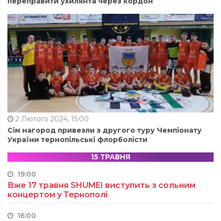
переправити ухилянта через кордон
2 Лютого 2024, 15:00
Сім нагород привезли з другого туру Чемпіонату
України тернопільські флорболісти
15 ТРАВНЯ
19:00
Вже 17 травня SHUMEI виступить з сольним
концертом у Тернополі
16:00