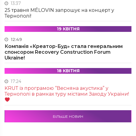
13:37
25 травня MÉLOVIN запрошує на концерт у
Тернополі!
19 КВІТНЯ
12:49
Компанія «Креатор-Буд» стала генеральним
спонсором Recovery Construction Forum
Ukraine!
18 КВІТНЯ
17:24
KRUТ із програмою “Весняна акустика” у
Тернополі в рамках туру містами Заходу України!
БІЛЬШЕ НОВИН