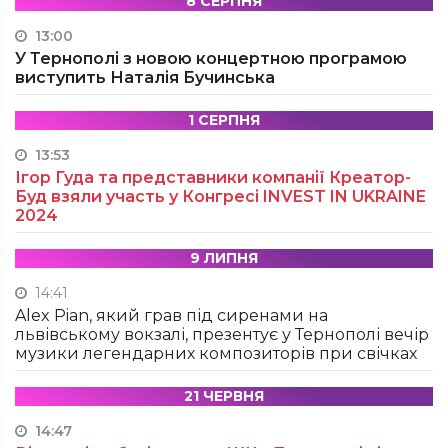
8 СЕРПНЯ
13:00
У Тернополі з новою концертною програмою
виступить Наталія Бучинська
1 СЕРПНЯ
13:53
Ігор Гуда та представники компанії Креатор-
Буд взяли участь у Конгресі INVEST IN UKRAINE
2024
9 ЛИПНЯ
14:41
Alex Pian, який грав під сиренами на
львівському вокзалі, презентує у Тернополі вечір
музики легендарних композиторів при свічках
21 ЧЕРВНЯ
14:47