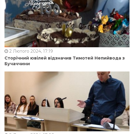
2 Лютого 2024, 17:19
Сторічний ювілей відзначив Тимотей Непийвода з
Бучаччини