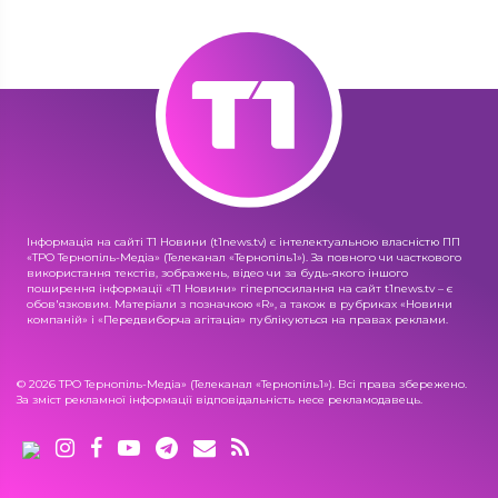
Інформація на сайті Т1 Новини (t1news.tv) є інтелектуальною власністю ПП
«ТРО Тернопіль-Медіа» (Телеканал «Тернопіль1»). За повного чи часткового
використання текстів, зображень, відео чи за будь-якого іншого
поширення інформації «Т1 Новини» гіперпосилання на сайт t1news.tv – є
обов'язковим. Матеріали з позначкою «R», а також в рубриках «Новини
компаній» і «Передвиборча агітація» публікуються на правах реклами.
© 2026 ТРО Тернопіль-Медіа» (Телеканал «Тернопіль1»). Всі права збережено.
За зміст рекламної інформації відповідальність несе рекламодавець.