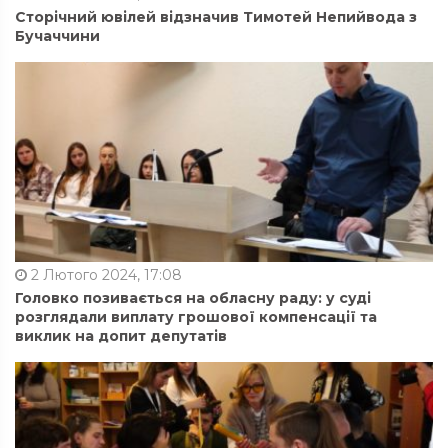
Сторічний ювілей відзначив Тимотей Непийвода з
Бучаччини
2 Лютого 2024, 17:08
Головко позивається на обласну раду: у суді
розглядали виплату грошової компенсації та
виклик на допит депутатів