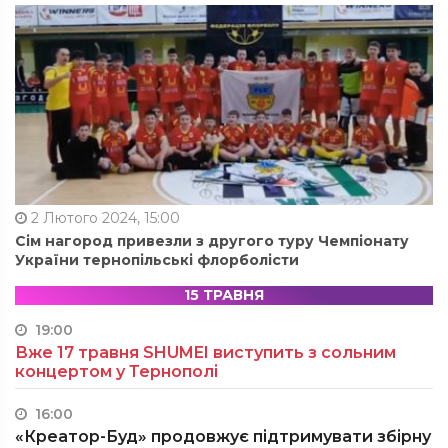
2 Лютого 2024, 15:00
Сім нагород привезли з другого туру Чемпіонату
України тернопільські флорболісти
15 ТРАВНЯ
19:00
Вже 17 травня SHUMEI виступить з сольним
концертом у Тернополі
16:00
«Креатор-Буд» продовжує підтримувати збірну