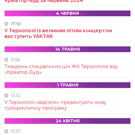
Креатор-Буд за червень 2024
4 ЧЕРВНЯ
17:10
У Тернополі із великим літнім концертом
виступить YAKTAK
14 ТРАВНЯ
15:56
Тиждень спеціальних цін ЖК Тернополя від
«Креатор-Буд»
1 ТРАВНЯ
13:32
У Тернополі «вар’яти» презентують нову
гумористичну програму
24 КВІТНЯ
13:37