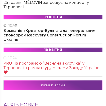
25 травня MÉLOVIN запрошує на концерт у
Тернополі!
19 КВІТНЯ
12:49
Компанія «Креатор-Буд» стала генеральним
спонсором Recovery Construction Forum
Ukraine!
18 КВІТНЯ
17:24
KRUТ із програмою “Весняна акустика” у
Тернополі в рамках туру містами Заходу України!
БІЛЬШЕ НОВИН
АРХІВ НОВИН