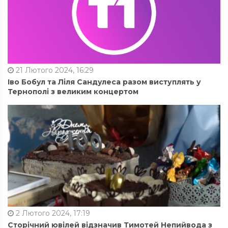
21 Лютого 2024, 16:29
Іво Бобул та Ліля Сандулеса разом виступлять у
Тернополі з великим концертом
2 Лютого 2024, 17:19
Сторічний ювілей відзначив Тимотей Непийвода з