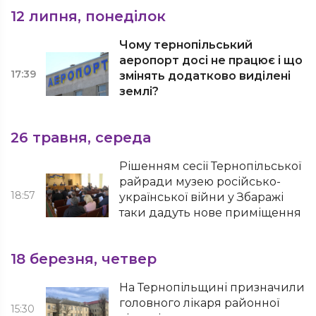
12 липня, понеділок
Чому тернопільський
аеропорт досі не працює і що
17:39
змінять додатково виділені
землі?
26 травня, середа
Рішенням сесії Тернопільської
райради музею російсько-
18:57
української війни у Збаражі
таки дадуть нове приміщення
18 березня, четвер
На Тернопільщині призначили
головного лікаря районної
15:30