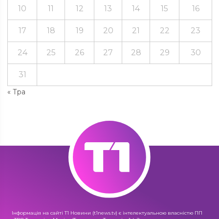
10
11
12
13
14
15
16
17
18
19
20
21
22
23
24
25
26
27
28
29
30
31
« Тра
Інформація на сайті Т1 Новини (t1news.tv) є інтелектуальною власністю ПП