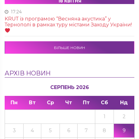
18 КВІТНЯ
17:24
KRUТ із програмою “Весняна акустика” у
Тернополі в рамках туру містами Заходу України!
БІЛЬШЕ НОВИН
АРХІВ НОВИН
СЕРПЕНЬ 2026
Пн
Вт
Ср
Чт
Пт
Сб
Нд
1
2
3
4
5
6
7
8
9