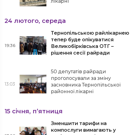
лікарні
24 лютого, середа
Тернопільською райлікарнею
тепер буде опікуватися
19:36
Великобірківська ОТГ –
рішення сесії райради
50 депутатів райради
проголосували за зміну
13:03
засновника Тернопільської
районної лікарні
15 січня, п’ятниця
Зменшити тарифи на
компослуги вимагають у