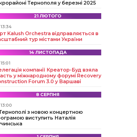
крорайоні Тернополя у березні 2025
21 ЛЮТОГО
13:34
рт Kalush Orchestra відправляється в
асштабний тур містами України
14 ЛИСТОПАДА
15:01
легація компанії Креатор-Буд взяла
асть у міжнародному форумі Recovery
nstruction Forum 3.0 у Варшаві
8 СЕРПНЯ
13:00
 Тернополі з новою концертною
рограмою виступить Наталія
учинська
1 СЕРПНЯ