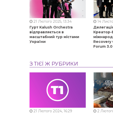
21 Лютого 2025, 13:34
14 Листо
Гурт Kalush Orchestra
Делегація
відправляється в
Креатор-Б
масштабний тур містами
міжнарод
України
Recovery 
Forum 3.0
З ТІЄЇ Ж РУБРИКИ
21 Лютого 2024, 16:29
2 Лютого