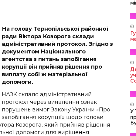
мі
На голову Тернопільської районної
Гу
ради Віктора Козорога склади
м
адміністративний протокол. Згідно з
документом Національного
агентства з питань запобігання
корупції він прийняв рішення про
Де
виплату собі ж матеріальної
уч
Co
допомоги.
НАЗК склало адміністративний
протокол через виявлення ознак
порушень вимог Закону України «Про
У
запобігання корупції» щодо голови
п
Б
ктора Козорога, який прийняв рішення
альної допомоги для вирішення