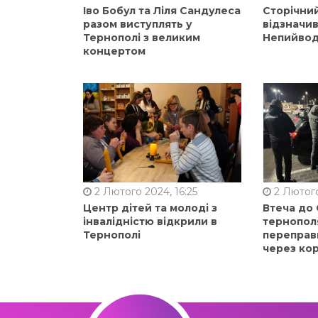
Іво Бобул та Ліля Сандулеса
Сторічни
разом виступлять у
відзначи
Тернополі з великим
Непийвод
концертом
2 Лютого 2024, 16:25
2 Лютого
Центр дітей та молоді з
Втеча до
інвалідністю відкрили в
тернопол
Тернополі
переправ
через ко