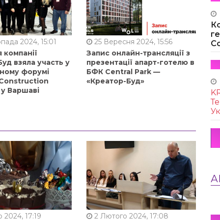
К
г
пада 2024, 15:01
25 Вересня 2024, 15:56
Co
 компанії
Запис онлайн-трансляції з
уд взяла участь у
презентації апарт-готелю в
ному форумі
БФК Central Park —
Construction
«Креатор-Буд»
 у Варшаві
KR
Те
Ук
А
 2024, 17:19
2 Лютого 2024, 17:08