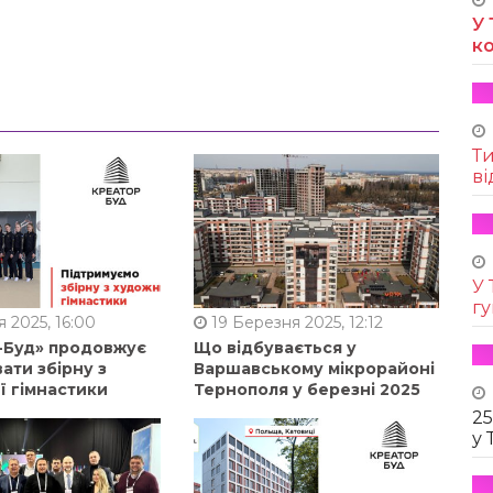
У 
к
Т
ві
У 
г
 2025, 16:00
19 Березня 2025, 12:12
-Буд» продовжує
Що відбувається у
ати збірну з
Варшавському мікрорайоні
ї гімнастики
Тернополя у березні 2025
25
у 