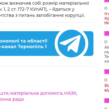
акож визначив собі розмір матеріальної
1, 2 ст. 172-7 КУпАП), – йдеться у
Іг
тства з питань запобігання корупції.
Кр
I
Al
ль
Те
ко
Ві
ві
шти
матеріальна допомога
НАЗК
,
,
,
йонна рада