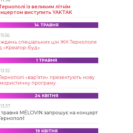
17:10
Тернополі із великим літнім
онцертом виступить YAKTAK
14 ТРАВНЯ
15:56
иждень спеціальних цін ЖК Тернополя
д «Креатор-Буд»
1 ТРАВНЯ
13:32
Тернополі «вар’яти» презентують нову
умористичну програму
24 КВІТНЯ
13:37
 травня MÉLOVIN запрошує на концерт
Тернополі!
19 КВІТНЯ