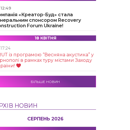
12:49
омпанія «Креатор-Буд» стала
енеральним спонсором Recovery
nstruction Forum Ukraine!
18 КВІТНЯ
17:24
UТ із програмою “Весняна акустика” у
рнополі в рамках туру містами Заходу
раїни!
БІЛЬШЕ НОВИН
РХІВ НОВИН
СЕРПЕНЬ 2026