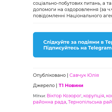
соціально-побутових питань, а т
допомоги на оздоровлення (за ч.ч. 
повідомленні Національного аген
Опубліковано |
Савчук Юлія
Джерело |
Т1 Новини
Віктор Козорог
корупція
ко
Мітки:
,
,
районна рада
Тернопільська ра
,