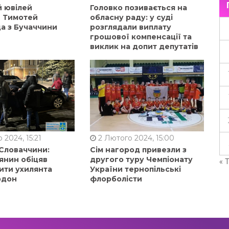
й ювілей
Головко позивається на
в Тимотей
обласну раду: у суді
а з Бучаччини
розглядали виплату
грошової компенсації та
виклик на допит депутатів
 2024, 15:21
2 Лютого 2024, 15:00
 Словаччини:
Сім нагород привезли з
янин обіцяв
другого туру Чемпіонату
« 
ити ухилянта
України тернопільські
рдон
флорболісти