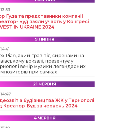
13:53
ор Гуда та представники компанії
еатор- Буд взяли участь у Конгресі
NVEST IN UKRAINE 2024
9 ЛИПНЯ
14:41
ex Pian, який грав під сиренами на
вівському вокзалі, презентує у
рнополі вечір музики легендарних
мпозиторів при свічках
21 ЧЕРВНЯ
14:47
деозвіт з будівництва ЖК у Тернополі
д Креатор-Буд за червень 2024
4 ЧЕРВНЯ