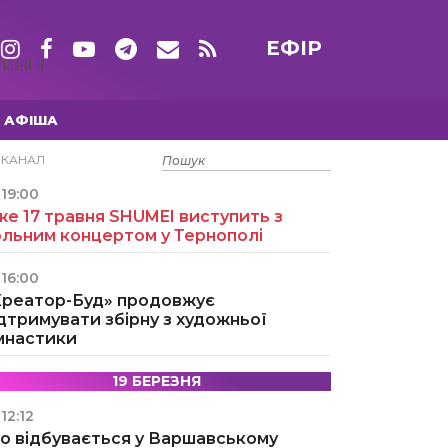
ЕФІР
ТИЖНІ
АФІША
15 ТРАВНЯ
ЕКАНАЛ
19:00
е 17 травня SHUMEI виступить з
ольним концертом у Тернополі
16:00
Креатор-Буд» продовжує
дтримувати збірну з художньої
імнастики
19 БЕРЕЗНЯ
12:12
о відбувається у Варшавському