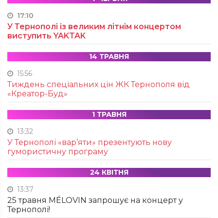
17:10
У Тернополі із великим літнім концертом
виступить YAKTAK
14 ТРАВНЯ
15:56
Тиждень спеціальних цін ЖК Тернополя від
«Креатор-Буд»
1 ТРАВНЯ
13:32
У Тернополі «вар’яти» презентують нову
гумористичну програму
24 КВІТНЯ
13:37
25 травня MÉLOVIN запрошує на концерт у
Тернополі!