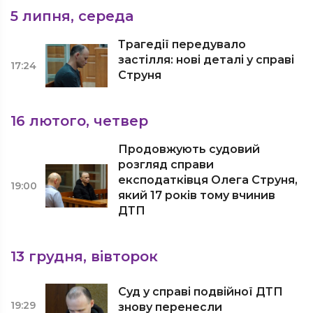
5 липня, середа
Трагедії передувало
застілля: нові деталі у справі
17:24
Струня
16 лютого, четвер
Продовжують судовий
розгляд справи
експодатківця Олега Струня,
19:00
який 17 років тому вчинив
ДТП
13 грудня, вівторок
Суд у справі подвійної ДТП
19:29
знову перенесли