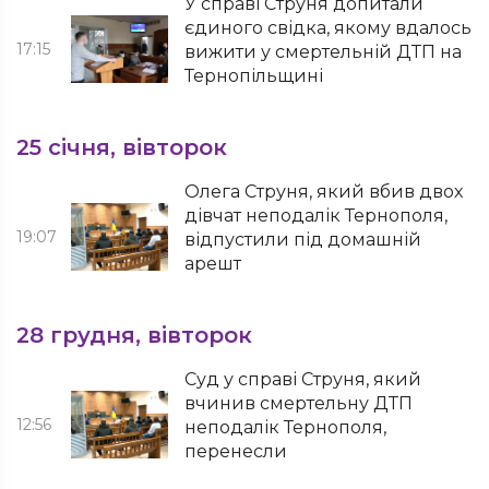
У справі Струня допитали
єдиного свідка, якому вдалось
17:15
вижити у смертельній ДТП на
Тернопільщині
25 січня, вівторок
Олега Струня, який вбив двох
дівчат неподалік Тернополя,
19:07
відпустили під домашній
арешт
28 грудня, вівторок
Суд у справі Струня, який
вчинив смертельну ДТП
12:56
неподалік Тернополя,
перенесли