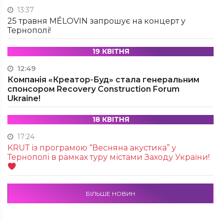
13:37
25 травня MÉLOVIN запрошує на концерт у
Тернополі!
19 КВІТНЯ
12:49
Компанія «Креатор-Буд» стала генеральним
спонсором Recovery Construction Forum
Ukraine!
18 КВІТНЯ
17:24
KRUТ із програмою “Весняна акустика” у
Тернополі в рамках туру містами Заходу України!
БІЛЬШЕ НОВИН