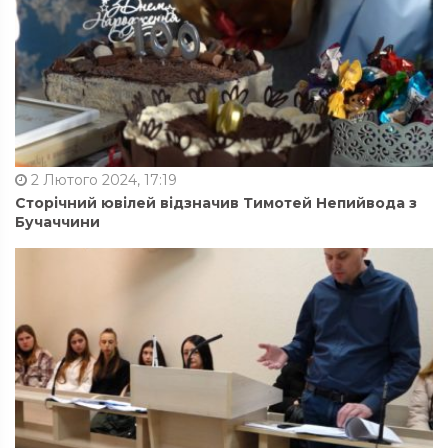
2 Лютого 2024, 17:19
Сторічний ювілей відзначив Тимотей Непийвода з
Бучаччини