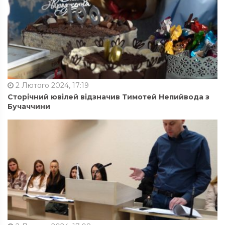
2 Лютого 2024, 17:19
Сторічний ювілей відзначив Тимотей Непийвода з
Бучаччини