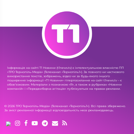
Інформація на сайті Т1 Новини (t1news.tv) є інтелектуальною власністю ПП
«ТРО Тернопіль-Медіа» (Телеканал «Тернопіль1»). За повного чи часткового
використання текстів, зображень, відео чи за будь-якого іншого
поширення інформації «Т1 Новини» гіперпосилання на сайт t1news.tv – є
обов'язковим. Матеріали з позначкою «R», а також в рубриках «Новини
компаній» і «Передвиборча агітація» публікуються на правах реклами.
© 2026 ТРО Тернопіль-Медіа» (Телеканал «Тернопіль1»). Всі права збережено.
За зміст рекламної інформації відповідальність несе рекламодавець.