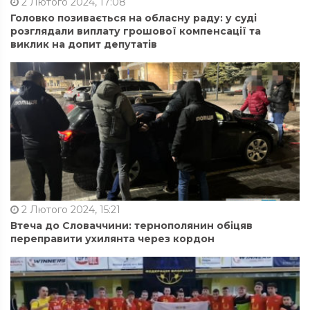
2 Лютого 2024, 17:08
Головко позивається на обласну раду: у суді
розглядали виплату грошової компенсації та
виклик на допит депутатів
2 Лютого 2024, 15:21
Втеча до Словаччини: тернополянин обіцяв
переправити ухилянта через кордон