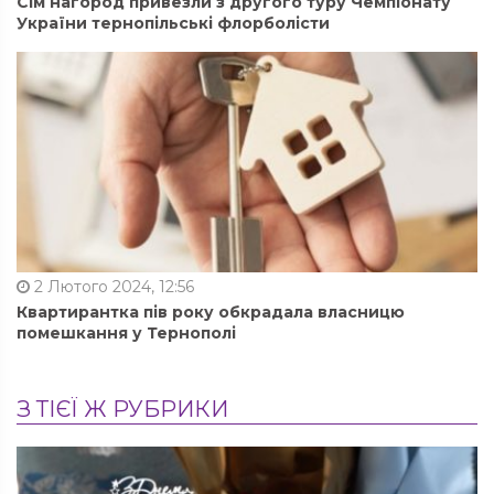
Сім нагород привезли з другого туру Чемпіонату
України тернопільські флорболісти
2 Лютого 2024, 12:56
Квартирантка пів року обкрадала власницю
помешкання у Тернополі
З ТІЄЇ Ж РУБРИКИ