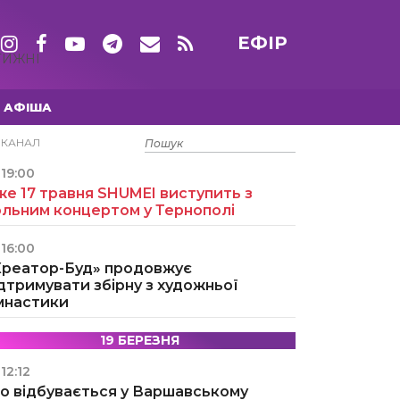
ЕФІР
ТИЖНІ
АФІША
15 ТРАВНЯ
ЕКАНАЛ
19:00
е 17 травня SHUMEI виступить з
ольним концертом у Тернополі
16:00
Креатор-Буд» продовжує
дтримувати збірну з художньої
імнастики
19 БЕРЕЗНЯ
12:12
о відбувається у Варшавському