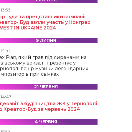
13:53
ор Гуда та представники компанії
еатор- Буд взяли участь у Конгресі
NVEST IN UKRAINE 2024
9 ЛИПНЯ
14:41
ex Pian, який грав під сиренами на
вівському вокзалі, презентує у
рнополі вечір музики легендарних
мпозиторів при свічках
21 ЧЕРВНЯ
14:47
деозвіт з будівництва ЖК у Тернополі
д Креатор-Буд за червень 2024
4 ЧЕРВНЯ