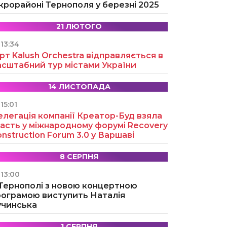
крорайоні Тернополя у березні 2025
21 ЛЮТОГО
13:34
рт Kalush Orchestra відправляється в
асштабний тур містами України
14 ЛИСТОПАДА
15:01
легація компанії Креатор-Буд взяла
асть у міжнародному форумі Recovery
nstruction Forum 3.0 у Варшаві
8 СЕРПНЯ
13:00
 Тернополі з новою концертною
рограмою виступить Наталія
учинська
1 СЕРПНЯ