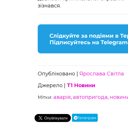
зізнався.
Опубліковано |
Ярослава Світла
Джерело |
Т1 Новини
аварія
автопригода
новин
Мітки:
,
,
Телеграм