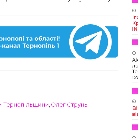
Іг
Кр
I
Al
ль
Те
ко
и Тернопільщини
Олег Струнь
,
Ві
ві