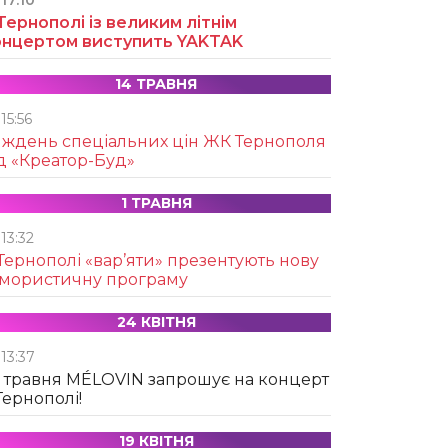
17:10
Тернополі із великим літнім
онцертом виступить YAKTAK
14 ТРАВНЯ
15:56
иждень спеціальних цін ЖК Тернополя
д «Креатор-Буд»
1 ТРАВНЯ
13:32
Тернополі «вар’яти» презентують нову
умористичну програму
24 КВІТНЯ
13:37
 травня MÉLOVIN запрошує на концерт
Тернополі!
19 КВІТНЯ