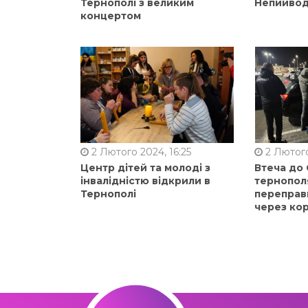
Тернополі з великим
Непийвод
концертом
2 Лютого 2024, 16:25
2 Лютого
Центр дітей та молоді з
Втеча до
інвалідністю відкрили в
тернопол
Тернополі
переправ
через ко