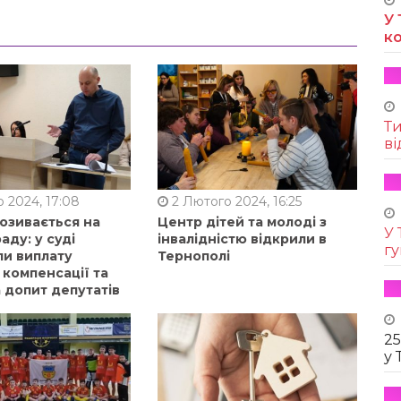
У 
к
Т
ві
 2024, 17:08
2 Лютого 2024, 16:25
позивається на
Центр дітей та молоді з
У 
аду: у суді
інвалідністю відкрили в
г
ли виплату
Тернополі
 компенсації та
 допит депутатів
25
у 