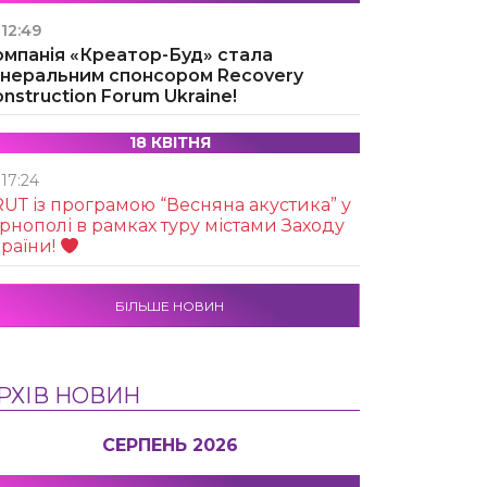
12:49
омпанія «Креатор-Буд» стала
енеральним спонсором Recovery
nstruction Forum Ukraine!
18 КВІТНЯ
17:24
UТ із програмою “Весняна акустика” у
рнополі в рамках туру містами Заходу
раїни!
БІЛЬШЕ НОВИН
РХІВ НОВИН
СЕРПЕНЬ 2026