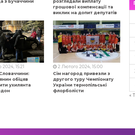
а з Бучаччини
розглядали виплату
грошової компенсації та
виклик на допит депутатів
 2024, 15:21
2 Лютого 2024, 15:00
 Словаччини:
Сім нагород привезли з
янин обіцяв
другого туру Чемпіонату
ити ухилянта
України тернопільські
рдон
флорболісти
« 