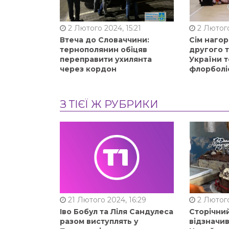
2 Лютого 2024, 15:21
2 Лютого
Втеча до Словаччини:
Сім нагор
тернополянин обіцяв
другого 
переправити ухилянта
України т
через кордон
флорболі
З ТІЄЇ Ж РУБРИКИ
21 Лютого 2024, 16:29
2 Лютого
Іво Бобул та Ліля Сандулеса
Сторічни
разом виступлять у
відзначи