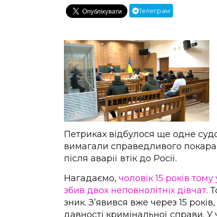
Телеграм
Петриках відбулося ще одне судо
вимагали справедливого покаран
після аварії втік до Росії.
Нагадаємо,
чоловік 15 років тому
збив двох неповнолітніх дівчат
. 
зник. З’явився вже через 15 років
давності кримінальної справи. У 