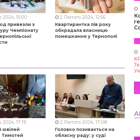
К
 2024, 15:00
2 Лютого 2024, 12:56
г
од привезли з
Квартирантка пів року
Co
туру Чемпіонату
обкрадала власницю
ернопільські
помешкання у Тернополі
сти
KR
Те
Ук
А
 2024, 17:19
2 Лютого 2024, 17:08
й ювілей
Головко позивається на
в Тимотей
обласну раду: у суді