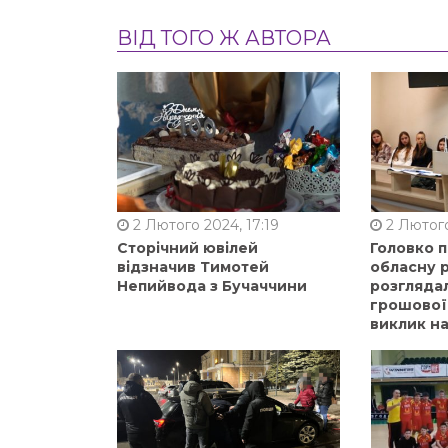
ВІД ТОГО Ж АВТОРА
2 Лютого 2024, 17:19
2 Лютого
Сторічний ювілей
Головко 
відзначив Тимотей
обласну р
Непийвода з Бучаччини
розгляда
грошової
виклик на