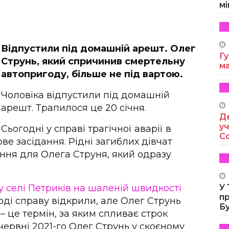
мі
Відпустили під домашній арешт. Олег
Гу
Струнь, який спричинив смертельну
м
автопригоду, більше не під вартою.
Чоловіка відпустили під домашній
арешт. Трапилося це 20 січня.
Де
уч
Сьогодні у справі трагічної аварії в
Co
ве засідання. Рідні загиблих дівчат
ня для Олега Струня, який одразу
 у селі Петриків на шаленій швидкості
У
п
Тоді справу відкрили, але Олег Струнь
Б
, – це термін, за яким спливає строк
червні 2021-го Олег Струнь у скоєному