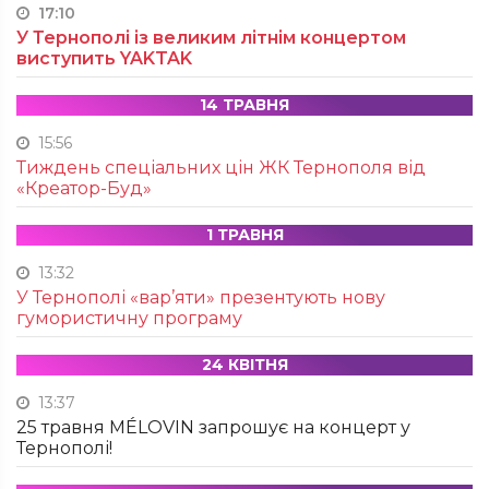
17:10
У Тернополі із великим літнім концертом
виступить YAKTAK
14 ТРАВНЯ
15:56
Тиждень спеціальних цін ЖК Тернополя від
«Креатор-Буд»
1 ТРАВНЯ
13:32
У Тернополі «вар’яти» презентують нову
гумористичну програму
24 КВІТНЯ
13:37
25 травня MÉLOVIN запрошує на концерт у
Тернополі!