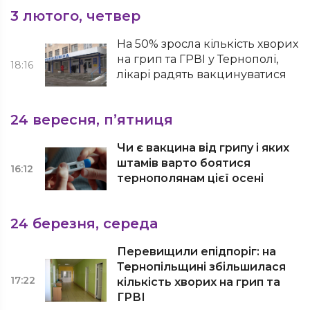
3 лютого, четвер
На 50% зросла кількість хворих
на грип та ГРВІ у Тернополі,
18:16
лікарі радять вакцинуватися
24 вересня, п’ятниця
Чи є вакцина від грипу і яких
штамів варто боятися
16:12
тернополянам цієї осені
24 березня, середа
Перевищили епідпоріг: на
Тернопільщині збільшилася
17:22
кількість хворих на грип та
ГРВІ