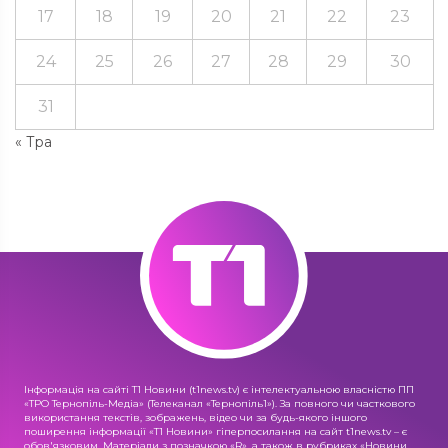
17
18
19
20
21
22
23
24
25
26
27
28
29
30
31
« Тра
Інформація на сайті Т1 Новини (t1news.tv) є інтелектуальною власністю ПП
«ТРО Тернопіль-Медіа» (Телеканал «Тернопіль1»). За повного чи часткового
використання текстів, зображень, відео чи за будь-якого іншого
поширення інформації «Т1 Новини» гіперпосилання на сайт t1news.tv – є
обов'язковим. Матеріали з позначкою «R», а також в рубриках «Новини