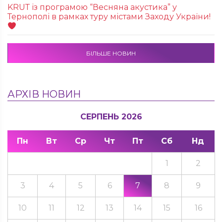
KRUТ із програмою “Весняна акустика” у
Тернополі в рамках туру містами Заходу України!
БІЛЬШЕ НОВИН
АРХІВ НОВИН
СЕРПЕНЬ 2026
Пн
Вт
Ср
Чт
Пт
Сб
Нд
1
2
3
4
5
6
7
8
9
10
11
12
13
14
15
16