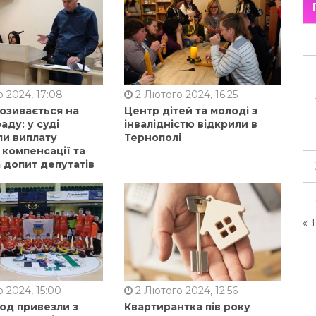
 2024, 17:08
2 Лютого 2024, 16:25
позивається на
Центр дітей та молоді з
аду: у суді
інвалідністю відкрили в
ли виплату
Тернополі
 компенсації та
 допит депутатів
« 
 2024, 15:00
2 Лютого 2024, 12:56
од привезли з
Квартирантка пів року