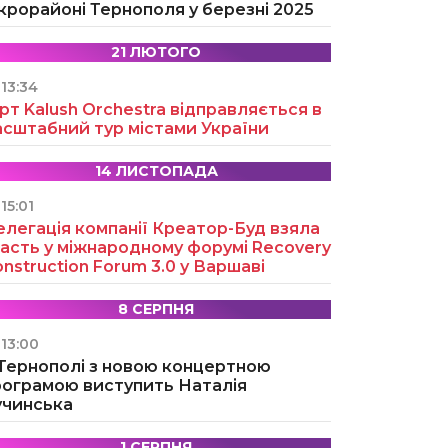
крорайоні Тернополя у березні 2025
21 ЛЮТОГО
13:34
рт Kalush Orchestra відправляється в
асштабний тур містами України
14 ЛИСТОПАДА
15:01
легація компанії Креатор-Буд взяла
асть у міжнародному форумі Recovery
nstruction Forum 3.0 у Варшаві
8 СЕРПНЯ
13:00
 Тернополі з новою концертною
рограмою виступить Наталія
учинська
1 СЕРПНЯ