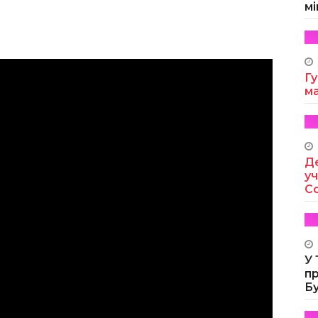
мі
Гу
м
Де
уч
Co
У
п
Б