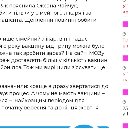
. Як пояснила Оксана Чайчук,
У 
к
ти тільки у сімейного лікаря і за
пацієнта. Щеплення повинні робити
лише сімейний лікар, він і надає
Т
го року вакцину від грипу можна було
ві
ожна так зробити зараз? На сайті МОЗу
реж доставлять більшу кількість вакцин,
йон доз. Тож ми вирішили з’ясувати це
У 
г
 зазначили: краще відразу звертатися до
ізує процес. А чому не мають вакцини –
ися – найкращим періодом для
д початку вересня та до кінця жовтня.
25
у 