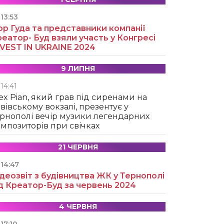
13:53
ор Гуда та представники компанії
еатор- Буд взяли участь у Конгресі
NVEST IN UKRAINE 2024
9 ЛИПНЯ
14:41
ex Pian, який грав під сиренами на
вівському вокзалі, презентує у
рнополі вечір музики легендарних
мпозиторів при свічках
21 ЧЕРВНЯ
14:47
деозвіт з будівництва ЖК у Тернополі
д Креатор-Буд за червень 2024
4 ЧЕРВНЯ