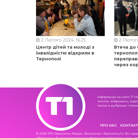
2 Лютого 2024, 16:25
2 Лютого
Центр дітей та молоді з
Втеча до
інвалідністю відкрили в
тернопол
Тернополі
переправ
через ко
Інформація на сайті Т1 Н
текстів, зображень, віде
також в рубриках «Новин
ПРО НАС
КОНТАКТ
© 2026 ТРО Тернопіль-Медіа» (Телеканал «Тернопіль1»). Всі пра
збережено. За зміст рекламної інформації відповідальність не