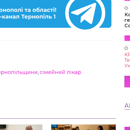
К
г
Co
KR
Те
Ук
ернопільщини
сімейний лікар
,
А