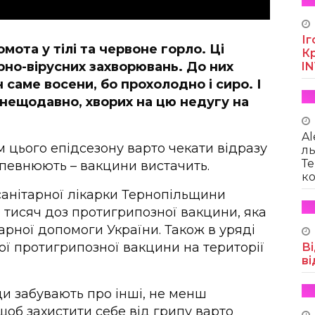
Іг
мота у тілі та червоне горло. Ці
Кр
рно-вірусних захворювань. До них
I
н саме восени, бо прохолодно і сиро. І
а нещодавно, хворих на цю недугу на
Al
 цього епідсезону варто чекати відразу
ль
Те
апевнюють – вакцини вистачить.
ко
санітарної лікарки Тернопільщини
 тисяч доз протигрипозної вакцини, яка
арної допомоги України. Також в уряді
ї протигрипозної вакцини на території
Ві
ві
ди забувають про інші, не менш
 щоб захистити себе від грипу варто