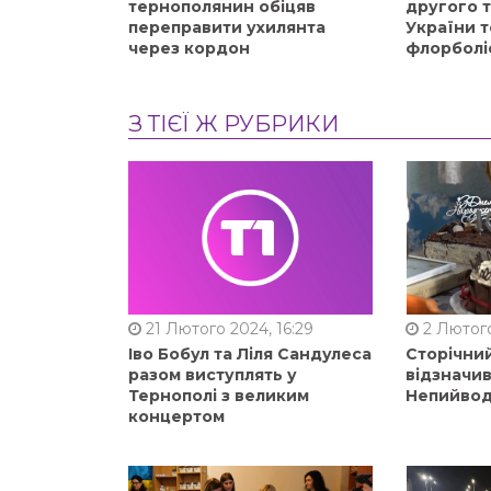
тернополянин обіцяв
другого 
переправити ухилянта
України т
через кордон
флорболі
З ТІЄЇ Ж РУБРИКИ
21 Лютого 2024, 16:29
2 Лютого
Іво Бобул та Ліля Сандулеса
Сторічни
разом виступлять у
відзначи
Тернополі з великим
Непийвод
концертом