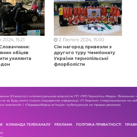
 2024, 15:21
2 Лютого 2024, 15:00
 Словаччини:
Сім нагород привезли з
янин обіцяв
другого туру Чемпіонату
ити ухилянта
України тернопільські
рдон
флорболісти
овини (t1news.tv) є інтелектуальною власністю ПП «ТРО Тернопіль-Медіа» (Телеканал 
о чи за будь-якого іншого поширення інформації «Т1 Новини» гіперпосилання на сайт
и компаній» і «Передвиборча агітація» публікуються на правах реклами.
И
КОМАНДА ТЕЛЕКАНАЛУ
РЕКЛАМА
ПОЛІТИКА ПРИВАТНОСТІ
ПРАВ
ва
се