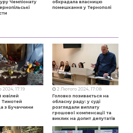
туру Чемпіонату
обкрадала власницю
ернопільські
помешкання у Тернополі
сти
 2024, 17:19
2 Лютого 2024, 17:08
й ювілей
Головко позивається на
в Тимотей
обласну раду: у суді
а з Бучаччини
розглядали виплату
грошової компенсації та
виклик на допит депутатів