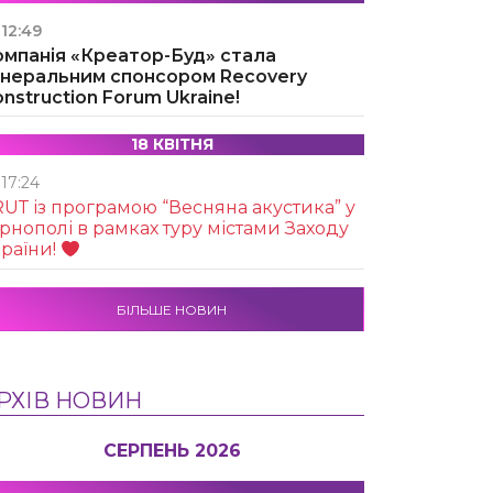
12:49
омпанія «Креатор-Буд» стала
енеральним спонсором Recovery
nstruction Forum Ukraine!
18 КВІТНЯ
17:24
UТ із програмою “Весняна акустика” у
рнополі в рамках туру містами Заходу
раїни!
БІЛЬШЕ НОВИН
РХІВ НОВИН
СЕРПЕНЬ 2026