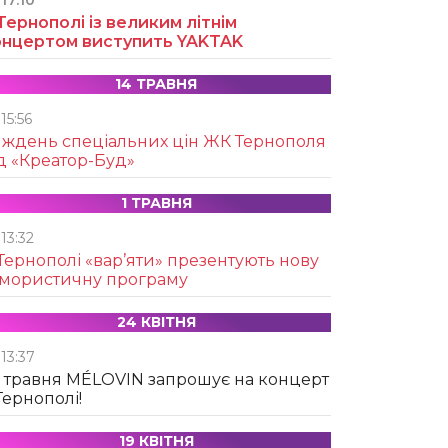
17:10
Тернополі із великим літнім
онцертом виступить YAKTAK
14 ТРАВНЯ
15:56
иждень спеціальних цін ЖК Тернополя
д «Креатор-Буд»
1 ТРАВНЯ
13:32
Тернополі «вар’яти» презентують нову
умористичну програму
24 КВІТНЯ
13:37
 травня MÉLOVIN запрошує на концерт
Тернополі!
19 КВІТНЯ