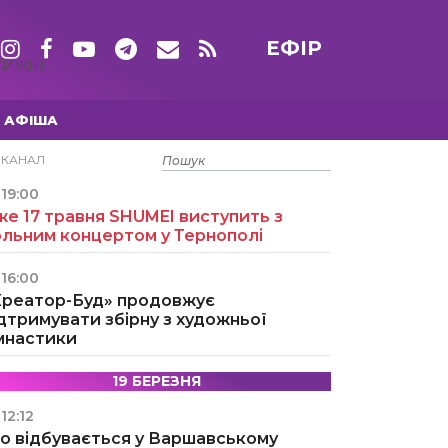
ЕФІР
ТИЖНІ
АФІША
15 ТРАВНЯ
ЕКАНАЛ
19:00
е 17 травня SHUMEI виступить з
ольним концертом у Тернополі
16:00
Креатор-Буд» продовжує
дтримувати збірну з художньої
імнастики
19 БЕРЕЗНЯ
12:12
о відбувається у Варшавському