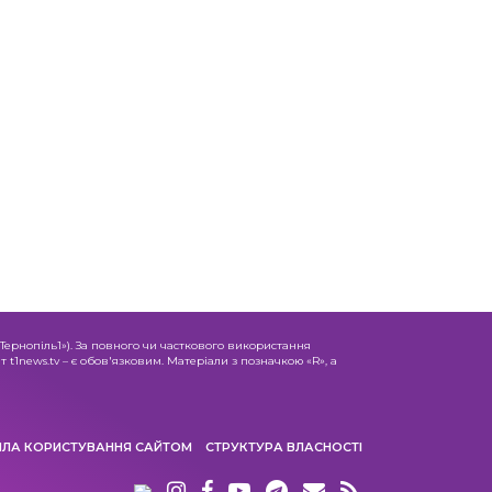
«Тернопіль1»). За повного чи часткового використання
 t1news.tv – є обов'язковим. Матеріали з позначкою «R», а
ИЛА КОРИСТУВАННЯ САЙТОМ
СТРУКТУРА ВЛАСНОСТІ