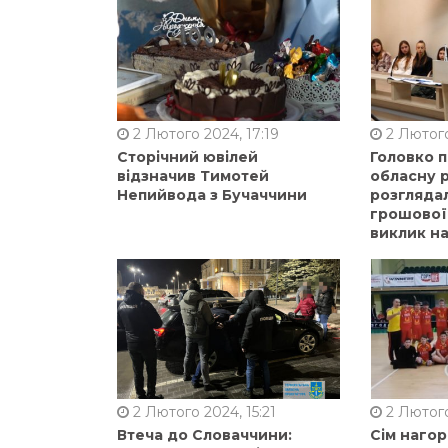
2 Лютого 2024, 17:19
2 Лютого
Сторічний ювілей
Головко 
відзначив Тимотей
обласну р
Непийвода з Бучаччини
розгляда
грошової
виклик на
2 Лютого 2024, 15:21
2 Лютого
Втеча до Словаччини:
Сім нагор