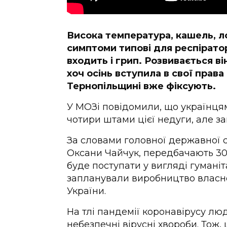
Висока температура, кашель, ло
симптоми типові для респірато
входить і грип. Розвивається ві
хоч осінь вступила в свої прав
Тернопільщині вже фіксують.
У МОЗі повідомили, що українцям
чотири штами цієї недуги, але з
За словами головної державної 
Оксани Чайчук, передбачають 30
буде поступати у вигляді гуманіт
запланували виробництво власно
України.
На тлі пандемії коронавірусу лю
небезпечні вірусні хвороби. Тож,