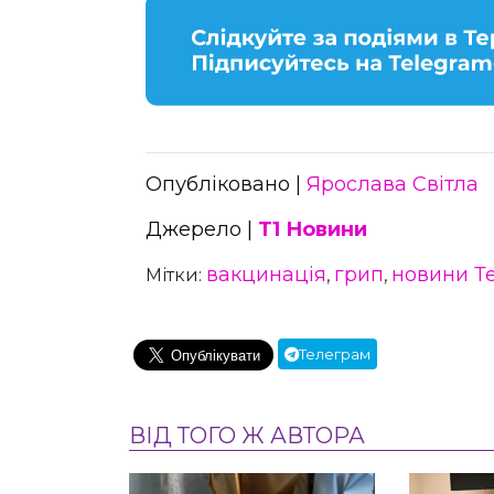
Опубліковано |
Ярослава Світла
Джерело |
Т1 Новини
вакцинація
грип
новини Т
Мітки:
,
,
Телеграм
ВІД ТОГО Ж АВТОРА