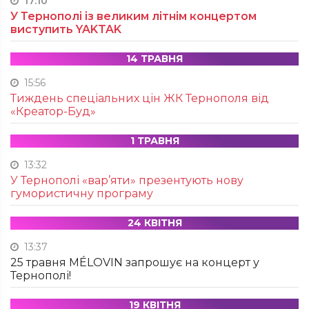
17:10
У Тернополі із великим літнім концертом
виступить YAKTAK
14 ТРАВНЯ
15:56
Тиждень спеціальних цін ЖК Тернополя від
«Креатор-Буд»
1 ТРАВНЯ
13:32
У Тернополі «вар’яти» презентують нову
гумористичну програму
24 КВІТНЯ
13:37
25 травня MÉLOVIN запрошує на концерт у
Тернополі!
19 КВІТНЯ