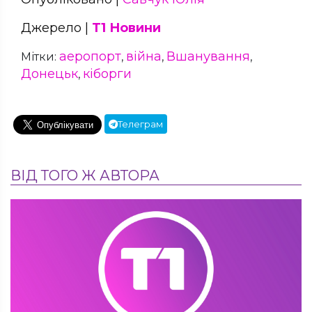
Джерело |
Т1 Новини
аеропорт
війна
Вшанування
Мітки:
,
,
,
Донецьк
кіборги
,
Телеграм
ВІД ТОГО Ж АВТОРА