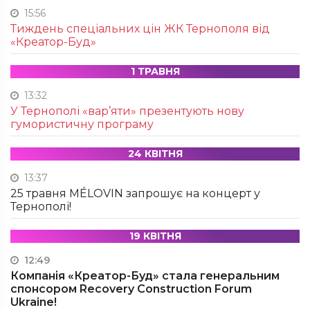
15:56
Тиждень спеціальних цін ЖК Тернополя від
«Креатор-Буд»
1 ТРАВНЯ
13:32
У Тернополі «вар’яти» презентують нову
гумористичну програму
24 КВІТНЯ
13:37
25 травня MÉLOVIN запрошує на концерт у
Тернополі!
19 КВІТНЯ
12:49
Компанія «Креатор-Буд» стала генеральним
спонсором Recovery Construction Forum
Ukraine!