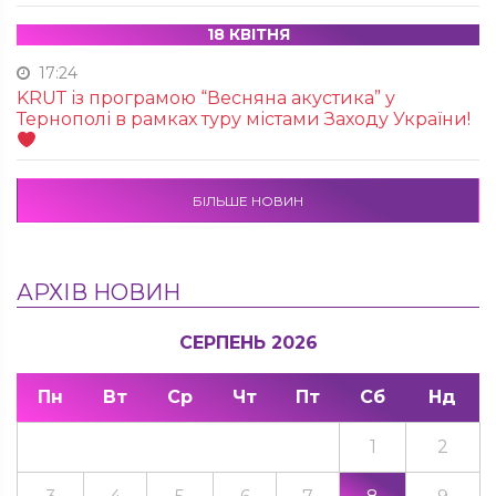
18 КВІТНЯ
17:24
KRUТ із програмою “Весняна акустика” у
Тернополі в рамках туру містами Заходу України!
БІЛЬШЕ НОВИН
АРХІВ НОВИН
СЕРПЕНЬ 2026
Пн
Вт
Ср
Чт
Пт
Сб
Нд
1
2