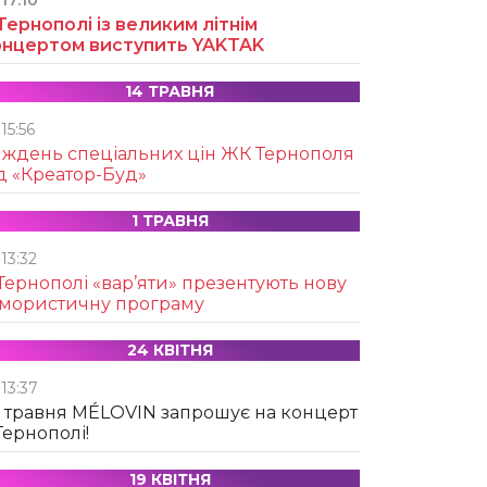
17:10
Тернополі із великим літнім
онцертом виступить YAKTAK
14 ТРАВНЯ
15:56
иждень спеціальних цін ЖК Тернополя
д «Креатор-Буд»
1 ТРАВНЯ
13:32
Тернополі «вар’яти» презентують нову
умористичну програму
24 КВІТНЯ
13:37
 травня MÉLOVIN запрошує на концерт
Тернополі!
19 КВІТНЯ