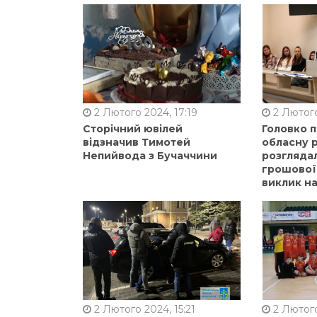
2 Лютого 2024, 17:19
2 Лютого
Сторічний ювілей
Головко 
відзначив Тимотей
обласну р
Непийвода з Бучаччини
розгляда
грошової
виклик на
2 Лютого 2024, 15:21
2 Лютого