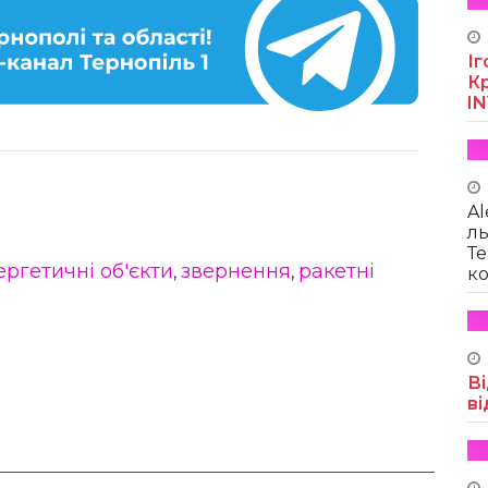
Іг
Кр
I
Al
ль
Те
ергетичні об'єкти
звернення
ракетні
,
,
ко
Ві
ві