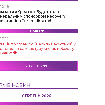
12:49
омпанія «Креатор-Буд» стала
енеральним спонсором Recovery
nstruction Forum Ukraine!
18 КВІТНЯ
17:24
UТ із програмою “Весняна акустика” у
рнополі в рамках туру містами Заходу
раїни!
БІЛЬШЕ НОВИН
РХІВ НОВИН
СЕРПЕНЬ 2026