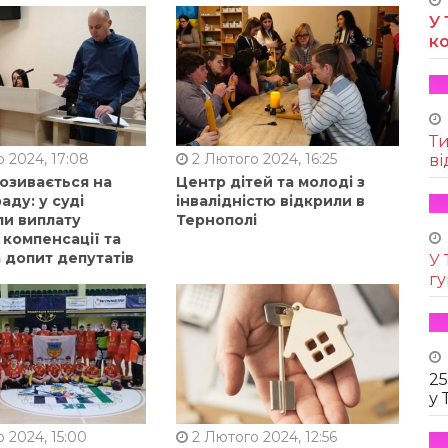
У 
к
Т
 2024, 17:08
2 Лютого 2024, 16:25
ві
позивається на
Центр дітей та молоді з
аду: у суді
інвалідністю відкрили в
ли виплату
Тернополі
 компенсації та
 допит депутатів
У 
г
25
у 
 2024, 15:00
2 Лютого 2024, 12:56