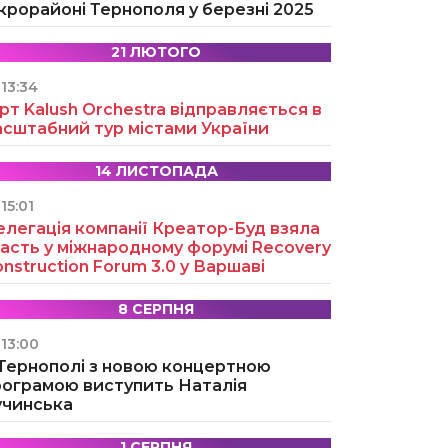
крорайоні Тернополя у березні 2025
21 ЛЮТОГО
13:34
рт Kalush Orchestra відправляється в
асштабний тур містами України
14 ЛИСТОПАДА
15:01
легація компанії Креатор-Буд взяла
асть у міжнародному форумі Recovery
nstruction Forum 3.0 у Варшаві
8 СЕРПНЯ
13:00
 Тернополі з новою концертною
рограмою виступить Наталія
учинська
1 СЕРПНЯ