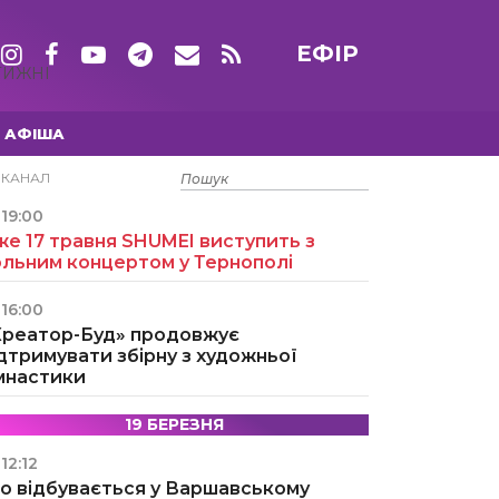
ЕФІР
ТИЖНІ
АФІША
15 ТРАВНЯ
ЕКАНАЛ
19:00
е 17 травня SHUMEI виступить з
ольним концертом у Тернополі
16:00
Креатор-Буд» продовжує
дтримувати збірну з художньої
імнастики
19 БЕРЕЗНЯ
12:12
о відбувається у Варшавському