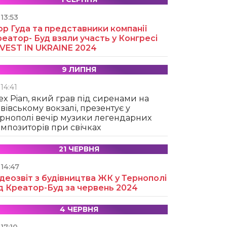
13:53
ор Гуда та представники компанії
еатор- Буд взяли участь у Конгресі
NVEST IN UKRAINE 2024
9 ЛИПНЯ
14:41
ex Pian, який грав під сиренами на
вівському вокзалі, презентує у
рнополі вечір музики легендарних
мпозиторів при свічках
21 ЧЕРВНЯ
14:47
деозвіт з будівництва ЖК у Тернополі
д Креатор-Буд за червень 2024
4 ЧЕРВНЯ