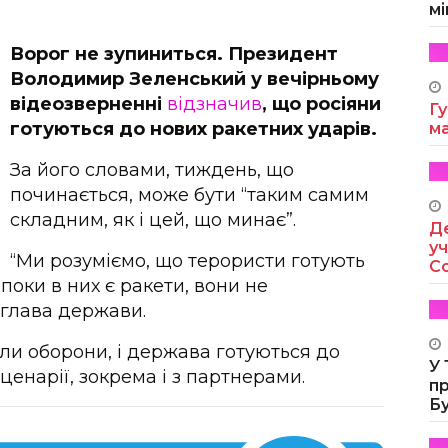
мі
Ворог не зупиниться. Президент
Володимир Зеленський у вечірньому
відеозверненні
відзначив
, що росіяни
Гу
готуються до нових ракетних ударів.
м
За його словами, тиждень, що
починається, може бути “таким самим
складним, як і цей, що минає”.
Де
уч
“Ми розуміємо, що терористи готують
Co
 поки в них є ракети, вони не
 глава держави.
или оборони, і держава готуються до
У
ценарії, зокрема і з партнерами.
п
Б