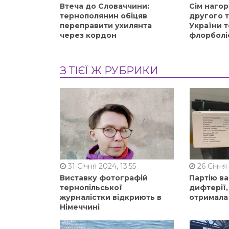
Втеча до Словаччини:
Сім нагор
тернополянин обіцяв
другого 
переправити ухилянта
України т
через кордон
флорболі
З ТІЄЇ Ж РУБРИКИ
31 Січня 2024, 13:55
26 Січня 
Виставку фотографій
Партію в
тернопільської
дифтерії
журналістки відкриють в
отримала
Німеччині