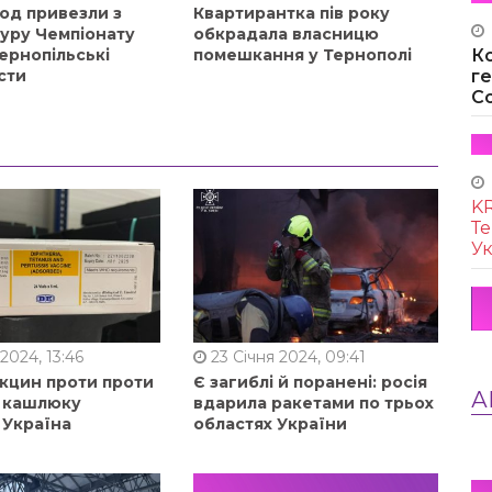
од привезли з
Квартирантка пів року
туру Чемпіонату
обкрадала власницю
ернопільські
помешкання у Тернополі
К
сти
г
Co
KR
Те
Ук
2024, 13:46
23 Січня 2024, 09:41
акцин проти проти
Є загиблі й поранені: росія
А
, кашлюку
вдарила ракетами по трьох
 Україна
областях України