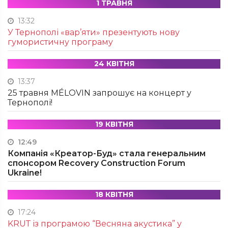
1 ТРАВНЯ
13:32
У Тернополі «вар’яти» презентують нову
гумористичну програму
24 КВІТНЯ
13:37
25 травня MÉLOVIN запрошує на концерт у
Тернополі!
19 КВІТНЯ
12:49
Компанія «Креатор-Буд» стала генеральним
спонсором Recovery Construction Forum
Ukraine!
18 КВІТНЯ
17:24
KRUТ із програмою “Весняна акустика” у