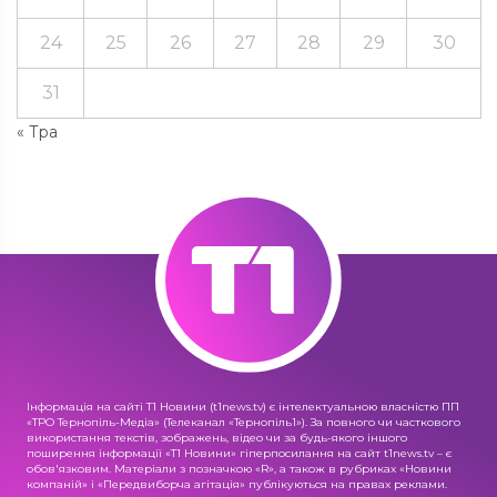
24
25
26
27
28
29
30
31
« Тра
Інформація на сайті Т1 Новини (t1news.tv) є інтелектуальною власністю ПП
«ТРО Тернопіль-Медіа» (Телеканал «Тернопіль1»). За повного чи часткового
використання текстів, зображень, відео чи за будь-якого іншого
поширення інформації «Т1 Новини» гіперпосилання на сайт t1news.tv – є
обов'язковим. Матеріали з позначкою «R», а також в рубриках «Новини
компаній» і «Передвиборча агітація» публікуються на правах реклами.