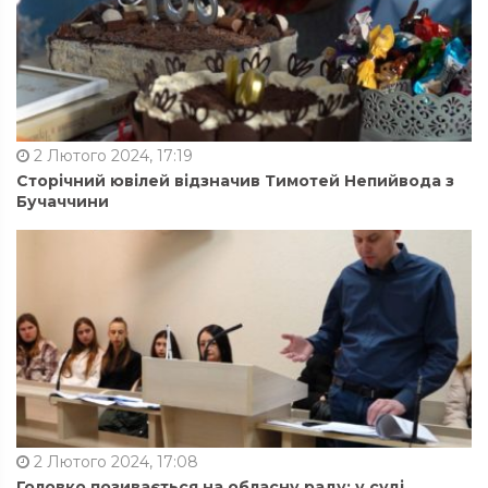
2 Лютого 2024, 17:19
Сторічний ювілей відзначив Тимотей Непийвода з
Бучаччини
2 Лютого 2024, 17:08
Головко позивається на обласну раду: у суді