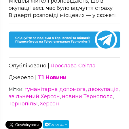
Місцеві жителі розповідають, що в
окупації весь час було відчуття страху.
Відверті розповіді місцевих — у сюжеті.
Опубліковано |
Ярослава Світла
Джерело |
Т1 Новини
гуманітарна допомога
деокупація
Мітки:
,
,
звільнений Херсон
новини Тернополя
,
,
Тернопіль1
Херсон
,
Телеграм