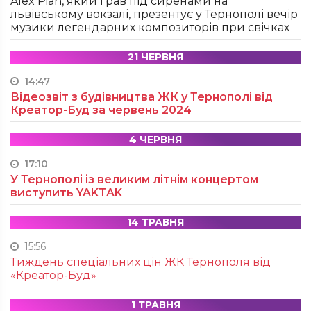
Alex Pian, який грав під сиренами на
львівському вокзалі, презентує у Тернополі вечір
музики легендарних композиторів при свічках
21 ЧЕРВНЯ
14:47
Відеозвіт з будівництва ЖК у Тернополі від
Креатор-Буд за червень 2024
4 ЧЕРВНЯ
17:10
У Тернополі із великим літнім концертом
виступить YAKTAK
14 ТРАВНЯ
15:56
Тиждень спеціальних цін ЖК Тернополя від
«Креатор-Буд»
1 ТРАВНЯ