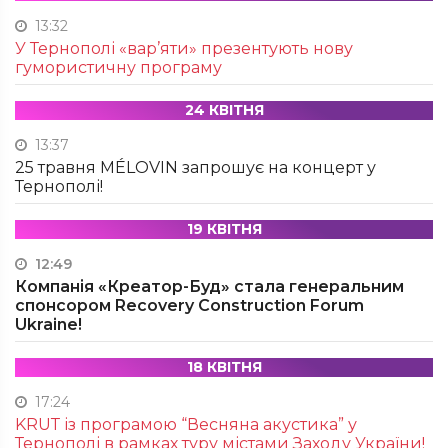
13:32
У Тернополі «вар’яти» презентують нову
гумористичну програму
24 КВІТНЯ
13:37
25 травня MÉLOVIN запрошує на концерт у
Тернополі!
19 КВІТНЯ
12:49
Компанія «Креатор-Буд» стала генеральним
спонсором Recovery Construction Forum
Ukraine!
18 КВІТНЯ
17:24
KRUТ із програмою “Весняна акустика” у
Тернополі в рамках туру містами Заходу України!