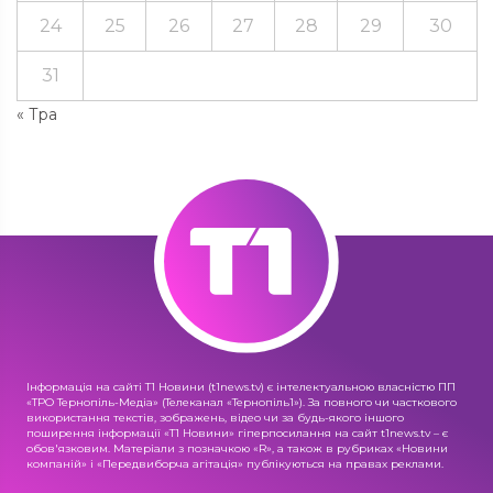
24
25
26
27
28
29
30
31
« Тра
Інформація на сайті Т1 Новини (t1news.tv) є інтелектуальною власністю ПП
«ТРО Тернопіль-Медіа» (Телеканал «Тернопіль1»). За повного чи часткового
використання текстів, зображень, відео чи за будь-якого іншого
поширення інформації «Т1 Новини» гіперпосилання на сайт t1news.tv – є
обов'язковим. Матеріали з позначкою «R», а також в рубриках «Новини
компаній» і «Передвиборча агітація» публікуються на правах реклами.