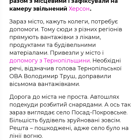
разом з місцевими і зафіксували на
камеру звільнений
Херсон
.
Зараз місто, кажуть колеги, потребує
допомоги. Тому сюди з різних регіонів
прямують вантажівки з ліками,
продуктами та будівельними
матеріалами. Привезли у місто і
допомогу з Тернопільщини
. Необхідні
речі, відзначив голова Тернопільської
ОВА Володимир Труш, доправили
вісьмома вантажівками.
Дорога до міста не проста. Автошлях
подекуди розбитий снарядами. А ось так
зараз виглядає село Посад-Покровське.
Більшість будівель зруйновані зовсім.
Решта – пошкоджені, адже село було на
лінії вогню.