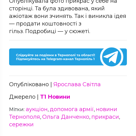
Опублікувала фото прикрас у себе на
сторінці. Та була здивована, який
ажіотаж вони зчинять. Так і виникла ідея
— продати коштовності з
гільз. Подробиці — у сюжеті.
Опубліковано |
Ярослава Світла
Джерело |
Т1 Новини
аукціон
допомога армії
новини
Мітки:
,
,
Тернополя
Ольга Данченко
прикраси
,
,
,
сережки