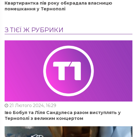
Квартирантка пів року обкрадала власницю
помешкання у Тернополі
З ТІЄЇ Ж РУБРИКИ
21 Лютого 2024, 16:29
Іво Бобул та Ліля Сандулеса разом виступлять у
Тернополі з великим концертом