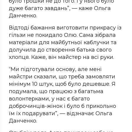
було трошки не до того. І у нього було
дуже багато завдань”, — каже Ольга
Данченко.
Відтоді бажання виготовити прикрасу із
гільзи не покидало Олю. Сама зібрала
матеріали для майбутньої каблучки та
долучила до створення батька свого
хлопця. Каже, він майстер на всі руки.
“Ми підготували основу, але мені
майстри сказали, що треба замовляти
мінімум 10 штук, щоб було дешевше. Я
подумала, що працюю з багатьма
волонтерками, у нас є багато
доброчинців-жінок і було б прикольно
їм їх подарувати”, — відзначає Ольга
Данченко.