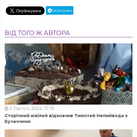
Телеграм
ВІД ТОГО Ж АВТОРА
2 Лютого 2024, 17:19
Сторічний ювілей відзначив Тимотей Непийвода з
Бучаччини