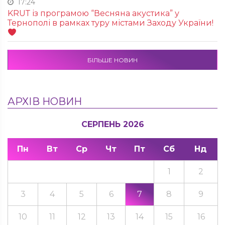
17:24
KRUТ із програмою “Весняна акустика” у
Тернополі в рамках туру містами Заходу України!
БІЛЬШЕ НОВИН
АРХІВ НОВИН
СЕРПЕНЬ 2026
Пн
Вт
Ср
Чт
Пт
Сб
Нд
1
2
3
4
5
6
7
8
9
10
11
12
13
14
15
16