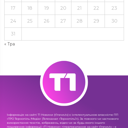
17
18
19
20
21
22
23
24
25
26
27
28
29
30
31
« Тра
Інформація на сайті Т1 Новини (t1news.tv) є інтелектуальною власністю ПП
«ТРО Тернопіль-Медіа» (Телеканал «Тернопіль1»). За повного чи часткового
використання текстів, зображень, відео чи за будь-якого іншого
поширення інформації «Т1 Новини» гіперпосилання на сайт t1news.tv – є