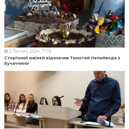
2 Лютого 2024, 17:19
Сторічний ювілей відзначив Тимотей Непийвода з
Бучаччини