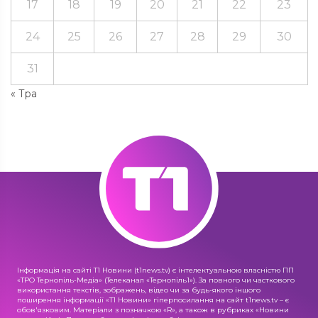
17
18
19
20
21
22
23
24
25
26
27
28
29
30
31
« Тра
Інформація на сайті Т1 Новини (t1news.tv) є інтелектуальною власністю ПП
«ТРО Тернопіль-Медіа» (Телеканал «Тернопіль1»). За повного чи часткового
використання текстів, зображень, відео чи за будь-якого іншого
поширення інформації «Т1 Новини» гіперпосилання на сайт t1news.tv – є
обов'язковим. Матеріали з позначкою «R», а також в рубриках «Новини