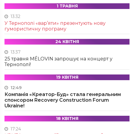
1 ТРАВНЯ
13:32
У Тернополі «вар’яти» презентують нову
гумористичну програму
24 КВІТНЯ
13:37
25 травня MÉLOVIN запрошує на концерт у
Тернополі!
19 КВІТНЯ
12:49
Компанія «Креатор-Буд» стала генеральним
спонсором Recovery Construction Forum
Ukraine!
18 КВІТНЯ
17:24