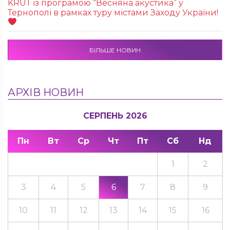
KRUТ із програмою “Весняна акустика” у
Тернополі в рамках туру містами Заходу України!
БІЛЬШЕ НОВИН
АРХІВ НОВИН
СЕРПЕНЬ 2026
Пн
Вт
Ср
Чт
Пт
Сб
Нд
1
2
3
4
5
6
7
8
9
10
11
12
13
14
15
16