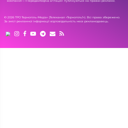
компаній» і «Передвиборча агітація» публікуються на правах реклами.
© 2026 ТРО Тернопіль-Медіа» (Телеканал «Тернопіль1»). Всі права збережено.
За зміст рекламної інформації відповідальність несе рекламодавець.