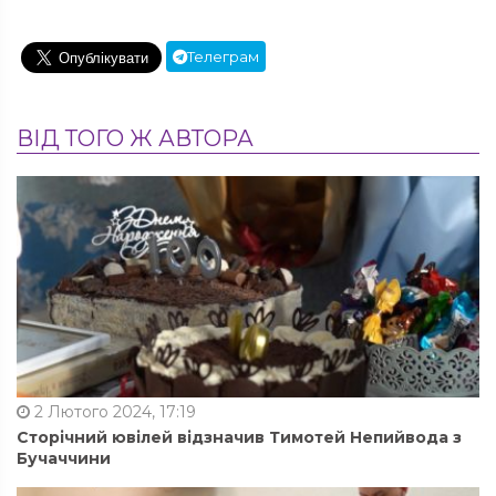
Телеграм
ВІД ТОГО Ж АВТОРА
2 Лютого 2024, 17:19
Сторічний ювілей відзначив Тимотей Непийвода з
Бучаччини