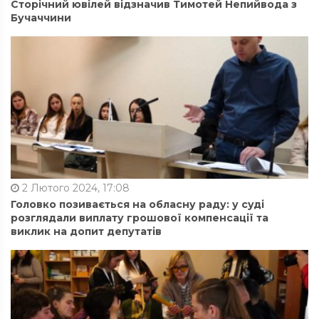
Сторічний ювілей відзначив Тимотей Непийвода з
Бучаччини
2 Лютого 2024, 17:08
Головко позивається на обласну раду: у суді
розглядали виплату грошової компенсації та
виклик на допит депутатів