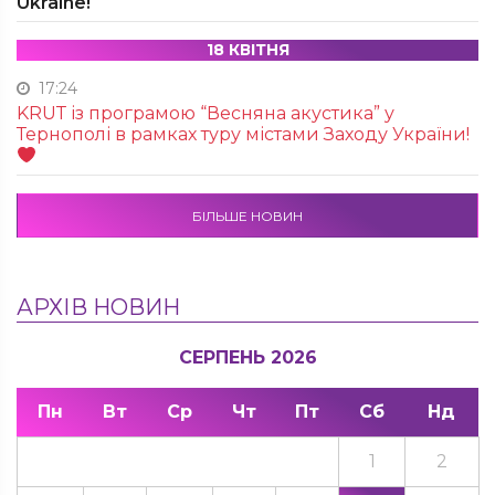
Ukraine!
18 КВІТНЯ
17:24
KRUТ із програмою “Весняна акустика” у
Тернополі в рамках туру містами Заходу України!
БІЛЬШЕ НОВИН
АРХІВ НОВИН
СЕРПЕНЬ 2026
Пн
Вт
Ср
Чт
Пт
Сб
Нд
1
2