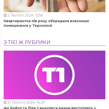
2 Лютого 2024, 12:56
Квартирантка пів року обкрадала власницю
помешкання у Тернополі
З ТІЄЇ Ж РУБРИКИ
21 Лютого 2024, 16:29
Іво Бобул та Ліля Сандулеса разом виступлять у