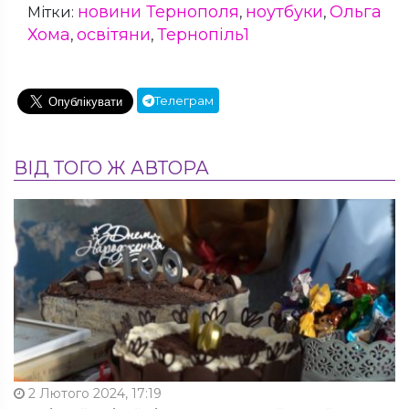
новини Тернополя
ноутбуки
Ольга
Мітки:
,
,
Хома
освітяни
Тернопіль1
,
,
Телеграм
ВІД ТОГО Ж АВТОРА
2 Лютого 2024, 17:19