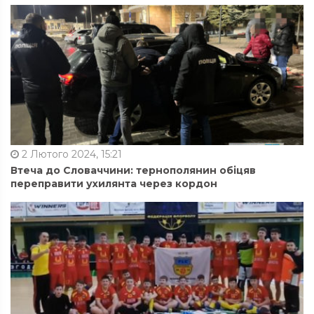
2 Лютого 2024, 15:21
Втеча до Словаччини: тернополянин обіцяв
переправити ухилянта через кордон