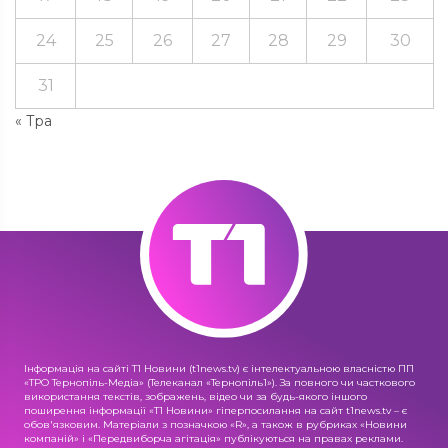
24
25
26
27
28
29
30
31
« Тра
Інформація на сайті Т1 Новини (t1news.tv) є інтелектуальною власністю ПП
«ТРО Тернопіль-Медіа» (Телеканал «Тернопіль1»). За повного чи часткового
використання текстів, зображень, відео чи за будь-якого іншого
поширення інформації «Т1 Новини» гіперпосилання на сайт t1news.tv – є
обов'язковим. Матеріали з позначкою «R», а також в рубриках «Новини
компаній» і «Передвиборча агітація» публікуються на правах реклами.