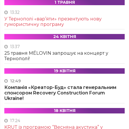
1 ТРАВНЯ
13:32
У Тернополі «вар’яти» презентують нову
гумористичну програму
24 КВІТНЯ
13:37
25 травня MÉLOVIN запрошує на концерт у
Тернополі!
19 КВІТНЯ
12:49
Компанія «Креатор-Буд» стала генеральним
спонсором Recovery Construction Forum
Ukraine!
18 КВІТНЯ
17:24
KRUТ із програмою “Весняна акустика” у