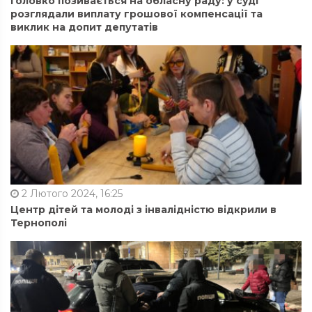
Головко позивається на обласну раду: у суді
розглядали виплату грошової компенсації та
виклик на допит депутатів
2 Лютого 2024, 16:25
Центр дітей та молоді з інвалідністю відкрили в
Тернополі