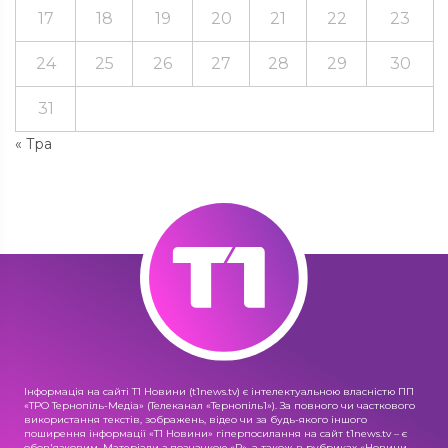
17
18
19
20
21
22
23
24
25
26
27
28
29
30
31
« Тра
Інформація на сайті Т1 Новини (t1news.tv) є інтелектуальною власністю ПП
«ТРО Тернопіль-Медіа» (Телеканал «Тернопіль1»). За повного чи часткового
використання текстів, зображень, відео чи за будь-якого іншого
поширення інформації «Т1 Новини» гіперпосилання на сайт t1news.tv – є
обов'язковим. Матеріали з позначкою «R», а також в рубриках «Новини