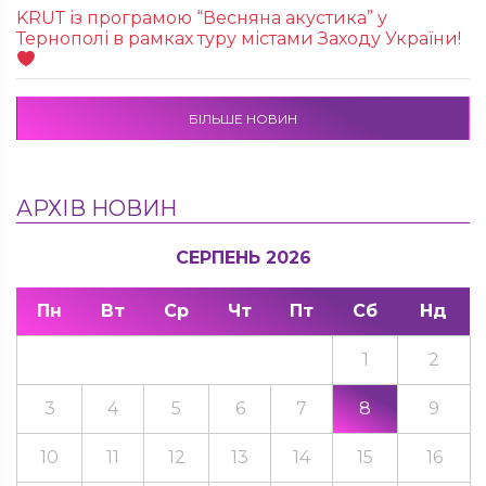
KRUТ із програмою “Весняна акустика” у
Тернополі в рамках туру містами Заходу України!
БІЛЬШЕ НОВИН
АРХІВ НОВИН
СЕРПЕНЬ 2026
Пн
Вт
Ср
Чт
Пт
Сб
Нд
1
2
3
4
5
6
7
8
9
10
11
12
13
14
15
16