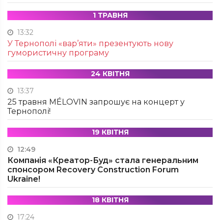
1 ТРАВНЯ
13:32
У Тернополі «вар’яти» презентують нову
гумористичну програму
24 КВІТНЯ
13:37
25 травня MÉLOVIN запрошує на концерт у
Тернополі!
19 КВІТНЯ
12:49
Компанія «Креатор-Буд» стала генеральним
спонсором Recovery Construction Forum
Ukraine!
18 КВІТНЯ
17:24