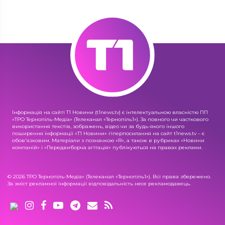
Інформація на сайті Т1 Новини (t1news.tv) є інтелектуальною власністю ПП
«ТРО Тернопіль-Медіа» (Телеканал «Тернопіль1»). За повного чи часткового
використання текстів, зображень, відео чи за будь-якого іншого
поширення інформації «Т1 Новини» гіперпосилання на сайт t1news.tv – є
обов'язковим. Матеріали з позначкою «R», а також в рубриках «Новини
компаній» і «Передвиборча агітація» публікуються на правах реклами.
© 2026 ТРО Тернопіль-Медіа» (Телеканал «Тернопіль1»). Всі права збережено.
За зміст рекламної інформації відповідальність несе рекламодавець.