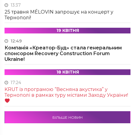
13:37
25 травня MÉLOVIN запрошує на концерт у
Тернополі!
19 КВІТНЯ
12:49
Компанія «Креатор-Буд» стала генеральним
спонсором Recovery Construction Forum
Ukraine!
18 КВІТНЯ
17:24
KRUТ із програмою “Весняна акустика” у
Тернополі в рамках туру містами Заходу України!
БІЛЬШЕ НОВИН