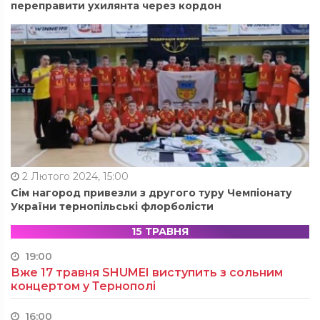
переправити ухилянта через кордон
2 Лютого 2024, 15:00
Сім нагород привезли з другого туру Чемпіонату
України тернопільські флорболісти
15 ТРАВНЯ
19:00
Вже 17 травня SHUMEI виступить з сольним
концертом у Тернополі
16:00