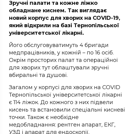
Зручні палати та кожне ліжко
обладнане киснем. Так виглядає
новий корпус для хворих на COVID-19,
який відкрили на базі Тернопільської
університетської лікарні.
Його обслуговуватимуть 4 бригади
медпрацівників, у кожній – по 16 осіб.
Окрім просторих палат та операційної
для хворих тут облаштували зручні
вбиральні та душові.
Загалом у корпусі для хворих на COVID
Тернопільської університетської лікарні
є 114 ліжок. До кожного з них підвели
кисень та встановили спеціальні кисневі
точки. Також є необхідне
медобладнання: рентген апарат, ЕКГ,
УЗД і апарат для ендоскопії.