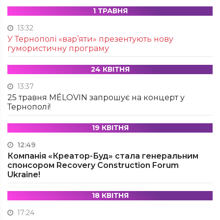
1 ТРАВНЯ
13:32
У Тернополі «вар’яти» презентують нову
гумористичну програму
24 КВІТНЯ
13:37
25 травня MÉLOVIN запрошує на концерт у
Тернополі!
19 КВІТНЯ
12:49
Компанія «Креатор-Буд» стала генеральним
спонсором Recovery Construction Forum
Ukraine!
18 КВІТНЯ
17:24