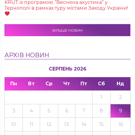
KRUТ із програмою “Весняна акустика” у
Тернополі в рамках туру містами Заходу України!
БІЛЬШЕ НОВИН
АРХІВ НОВИН
СЕРПЕНЬ 2026
Пн
Вт
Ср
Чт
Пт
Сб
Нд
1
2
3
4
5
6
7
8
9
10
11
12
13
14
15
16