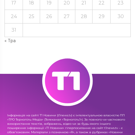
17
18
19
20
21
22
23
24
25
26
27
28
29
30
31
« Тра
Інформація на сайті Т1 Новини (t1news.tv) є інтелектуальною власністю ПП
«ТРО Тернопіль-Медіа» (Телеканал «Тернопіль1»). За повного чи часткового
використання текстів, зображень, відео чи за будь-якого іншого
поширення інформації «Т1 Новини» гіперпосилання на сайт t1news.tv – є
обов'язковим. Матеріали з позначкою «R», а також в рубриках «Новини