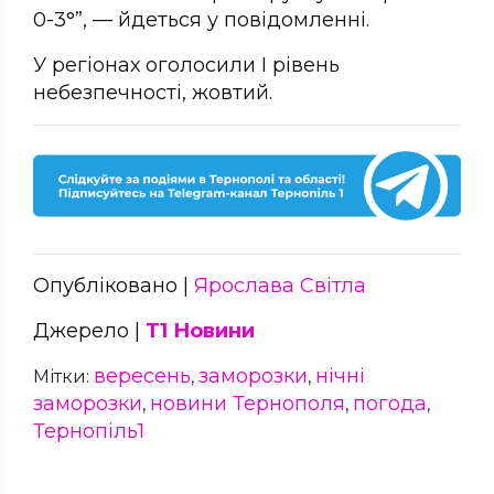
0-3°”, — йдеться у повідомленні.
У регіонах оголосили І рівень
небезпечності, жовтий.
Опубліковано |
Ярослава Світла
Джерело |
Т1 Новини
вересень
заморозки
нічні
Мітки:
,
,
заморозки
новини Тернополя
погода
,
,
,
Тернопіль1