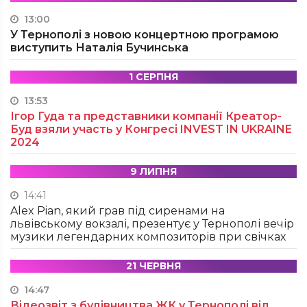
13:00
У Тернополі з новою концертною програмою
виступить Наталія Бучинська
1 СЕРПНЯ
13:53
Ігор Гуда та представники компанії Креатор-
Буд взяли участь у Конгресі INVEST IN UKRAINE
2024
9 ЛИПНЯ
14:41
Alex Pian, який грав під сиренами на
львівському вокзалі, презентує у Тернополі вечір
музики легендарних композиторів при свічках
21 ЧЕРВНЯ
14:47
Відеозвіт з будівництва ЖК у Тернополі від