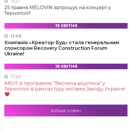
13:37
25 травня MÉLOVIN запрошує на концерт у
Тернополі!
19 КВІТНЯ
12:49
Компанія «Креатор-Буд» стала генеральним
спонсором Recovery Construction Forum
Ukraine!
18 КВІТНЯ
17:24
KRUТ із програмою “Весняна акустика” у
Тернополі в рамках туру містами Заходу України!
БІЛЬШЕ НОВИН