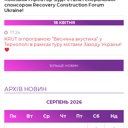
спонсором Recovery Construction Forum
Ukraine!
18 КВІТНЯ
17:24
KRUТ із програмою “Весняна акустика” у
Тернополі в рамках туру містами Заходу України!
БІЛЬШЕ НОВИН
АРХІВ НОВИН
СЕРПЕНЬ 2026
Пн
Вт
Ср
Чт
Пт
Сб
Нд