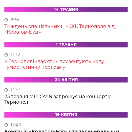
14 ТРАВНЯ
15:56
Тиждень спеціальних цін ЖК Тернополя від
«Креатор-Буд»
1 ТРАВНЯ
13:32
У Тернополі «вар’яти» презентують нову
гумористичну програму
24 КВІТНЯ
13:37
25 травня MÉLOVIN запрошує на концерт у
Тернополі!
19 КВІТНЯ
12:49
Компанія «Креатор-Буд» стала генеральним