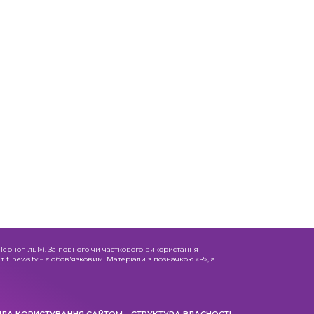
«Тернопіль1»). За повного чи часткового використання
 t1news.tv – є обов'язковим. Матеріали з позначкою «R», а