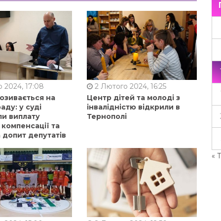
 2024, 17:08
2 Лютого 2024, 16:25
позивається на
Центр дітей та молоді з
аду: у суді
інвалідністю відкрили в
ли виплату
Тернополі
 компенсації та
 допит депутатів
« 