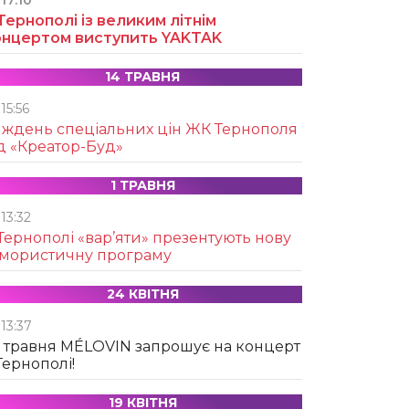
17:10
Тернополі із великим літнім
онцертом виступить YAKTAK
14 ТРАВНЯ
15:56
иждень спеціальних цін ЖК Тернополя
д «Креатор-Буд»
1 ТРАВНЯ
13:32
Тернополі «вар’яти» презентують нову
умористичну програму
24 КВІТНЯ
13:37
 травня MÉLOVIN запрошує на концерт
Тернополі!
19 КВІТНЯ