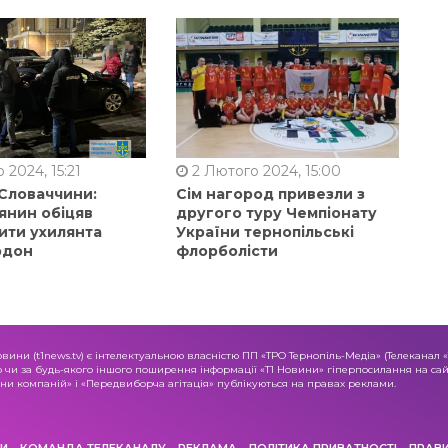
 2024, 15:21
2 Лютого 2024, 15:00
 Словаччини:
Сім нагород привезли з
янин обіцяв
другого туру Чемпіонату
ити ухилянта
України тернопільські
рдон
флорболісти
овини (t1news.tv) є інтелектуальною власністю ПП «ТРО Тернопіль-Медіа» (Телеканал 
о чи за будь-якого іншого поширення інформації «Т1 Новини» гіперпосилання на сайт
и компаній» і «Передвиборча агітація» публікуються на правах реклами.