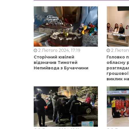
2 Лютого 2024, 17:19
2 Лютого
Сторічний ювілей
Головко 
відзначив Тимотей
обласну р
Непийвода з Бучаччини
розгляда
грошової
виклик на