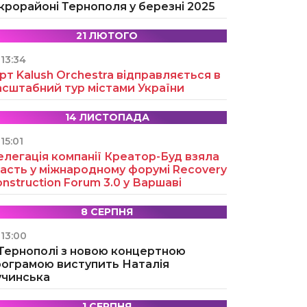
крорайоні Тернополя у березні 2025
21 ЛЮТОГО
13:34
рт Kalush Orchestra відправляється в
асштабний тур містами України
14 ЛИСТОПАДА
15:01
легація компанії Креатор-Буд взяла
асть у міжнародному форумі Recovery
nstruction Forum 3.0 у Варшаві
8 СЕРПНЯ
13:00
 Тернополі з новою концертною
рограмою виступить Наталія
учинська
1 СЕРПНЯ