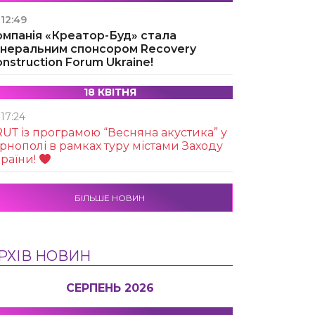
12:49
омпанія «Креатор-Буд» стала
енеральним спонсором Recovery
nstruction Forum Ukraine!
18 КВІТНЯ
17:24
UТ із програмою “Весняна акустика” у
рнополі в рамках туру містами Заходу
раїни!
БІЛЬШЕ НОВИН
РХІВ НОВИН
СЕРПЕНЬ 2026