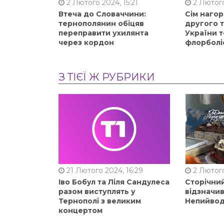
2 Лютого 2024, 15:21
2 Лютого
Втеча до Словаччини:
Сім нагор
тернополянин обіцяв
другого 
переправити ухилянта
України т
через кордон
флорболі
З ТІЄЇ Ж РУБРИКИ
21 Лютого 2024, 16:29
2 Лютого
Іво Бобул та Ліля Сандулеса
Сторічни
разом виступлять у
відзначи
Тернополі з великим
Непийвод
концертом