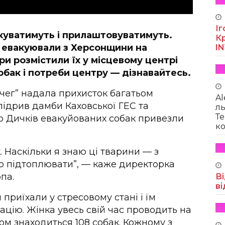
Іг
куватимуть і прилаштовуватимуть.
Кр
 евакуювали з Херсонщини на
I
и розмістили їх у місцевому центрі
собак і потреби центру — дізнавайтесь.
вчег” надала прихисток багатьом
Al
підрив дамби Каховської ГЕС та
ль
Те
ло Дичків евакуйованих собак привезли
ко
 Наскільки я знаю ці тварини — з
ло підтоплювати”, — каже директорка
па.
Ві
ві
 приїхали у стресовому стані і їм
ацію. Жінка увесь свій час проводить на
лом знаходиться 108 собак. Кожному з