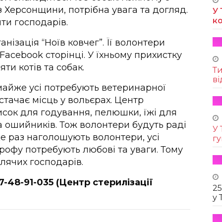
 Херсонщини, потрібна увага та догляд.
У 
к
ти господарів.
нізація “Ноїв ковчег”. Її волонтери
Facebook сторінці. У їхньому прихистку
ти котів та собак.
Т
ві
майже усі потребують ветеринарної
истачає місць у вольєрах. Центр
мисок для годування, пелюшки, їжі для
та ошийників. Тож волонтери будуть раді
У 
ще раз наголошують волонтери, усі
г
трофу потребують любові та уваги. Тому
лячих господарів.
-48-91-035 (Центр стерилізації
25
у 