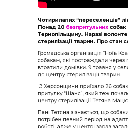
Чотирилапих “переселенців” лі
Понад 20
безпритульних
собак
Тернопільщину. Наразі волонтер
стерилізації тварин. Про стан 
Громадська організація “Ноїв Ко
собакам, які постраждали через 
втратили домівки. 9 травня у се
до центру стерилізації тварин.
“З Херсонщини приїхало 26 собак.
притулку “Шанс”, який теж поча
центру стерилізації Тетяна Мацю
Пані Тетяна зізнається, що собаки
потрібен певний період на адапт
роботі, адже у центрі зараз зага