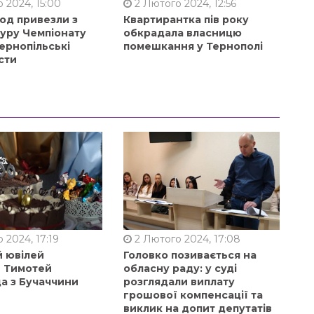
 2024, 15:00
2 Лютого 2024, 12:56
од привезли з
Квартирантка пів року
туру Чемпіонату
обкрадала власницю
ернопільські
помешкання у Тернополі
сти
 2024, 17:19
2 Лютого 2024, 17:08
й ювілей
Головко позивається на
в Тимотей
обласну раду: у суді
а з Бучаччини
розглядали виплату
грошової компенсації та
виклик на допит депутатів