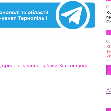
К
г
Co
KR
Те
Ук
я
прилаштування
собаки
Херсонщина
,
,
,
,
А