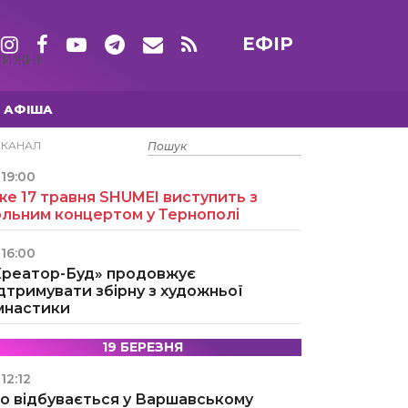
ЕФІР
ТИЖНІ
АФІША
15 ТРАВНЯ
ЕКАНАЛ
19:00
е 17 травня SHUMEI виступить з
ольним концертом у Тернополі
16:00
Креатор-Буд» продовжує
дтримувати збірну з художньої
імнастики
19 БЕРЕЗНЯ
12:12
о відбувається у Варшавському