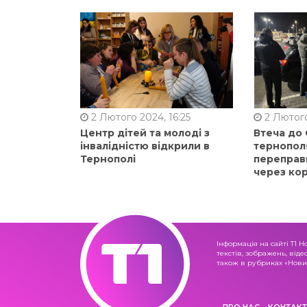
2 Лютого 2024, 16:25
2 Лютого
Центр дітей та молоді з
Втеча до
інвалідністю відкрили в
тернопол
Тернополі
переправ
через ко
Інформація на сайті Т1 Н
текстів, зображень, віде
також в рубриках «Новин