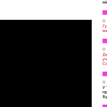
мі
Гу
м
Де
уч
Co
У
п
Б