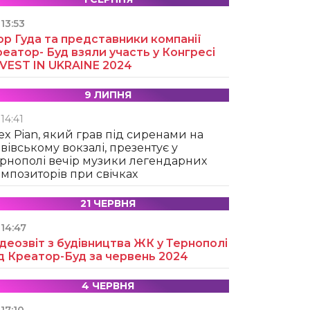
13:53
ор Гуда та представники компанії
еатор- Буд взяли участь у Конгресі
NVEST IN UKRAINE 2024
9 ЛИПНЯ
14:41
ex Pian, який грав під сиренами на
вівському вокзалі, презентує у
рнополі вечір музики легендарних
мпозиторів при свічках
21 ЧЕРВНЯ
14:47
деозвіт з будівництва ЖК у Тернополі
д Креатор-Буд за червень 2024
4 ЧЕРВНЯ