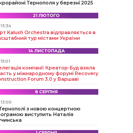
крорайоні Тернополя у березні 2025
21 ЛЮТОГО
13:34
рт Kalush Orchestra відправляється в
асштабний тур містами України
14 ЛИСТОПАДА
15:01
легація компанії Креатор-Буд взяла
асть у міжнародному форумі Recovery
nstruction Forum 3.0 у Варшаві
8 СЕРПНЯ
13:00
 Тернополі з новою концертною
рограмою виступить Наталія
учинська
1 СЕРПНЯ