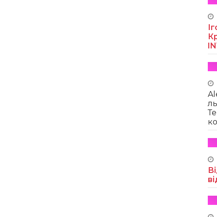
Іг
Кр
I
Al
ль
Те
ко
Ві
ві