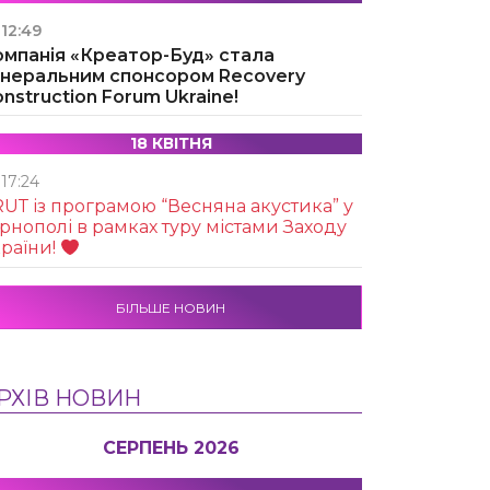
12:49
омпанія «Креатор-Буд» стала
енеральним спонсором Recovery
nstruction Forum Ukraine!
18 КВІТНЯ
17:24
UТ із програмою “Весняна акустика” у
рнополі в рамках туру містами Заходу
раїни!
БІЛЬШЕ НОВИН
РХІВ НОВИН
СЕРПЕНЬ 2026