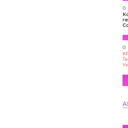
К
г
Co
KR
Те
Ук
А