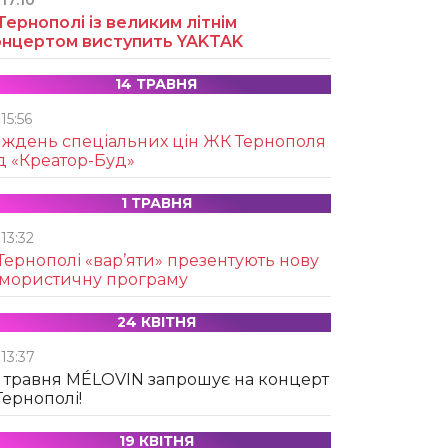
17:10
Тернополі із великим літнім
онцертом виступить YAKTAK
14 ТРАВНЯ
15:56
иждень спеціальних цін ЖК Тернополя
д «Креатор-Буд»
1 ТРАВНЯ
13:32
Тернополі «вар’яти» презентують нову
умористичну програму
24 КВІТНЯ
13:37
 травня MÉLOVIN запрошує на концерт
Тернополі!
19 КВІТНЯ