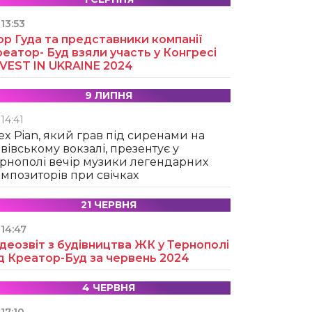
13:53
ор Гуда та представники компанії
еатор- Буд взяли участь у Конгресі
NVEST IN UKRAINE 2024
9 ЛИПНЯ
14:41
ex Pian, який грав під сиренами на
вівському вокзалі, презентує у
рнополі вечір музики легендарних
мпозиторів при свічках
21 ЧЕРВНЯ
14:47
деозвіт з будівництва ЖК у Тернополі
д Креатор-Буд за червень 2024
4 ЧЕРВНЯ