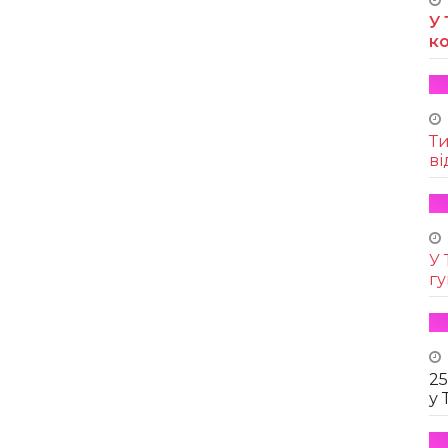
У 
к
Т
ві
У 
г
25
у 