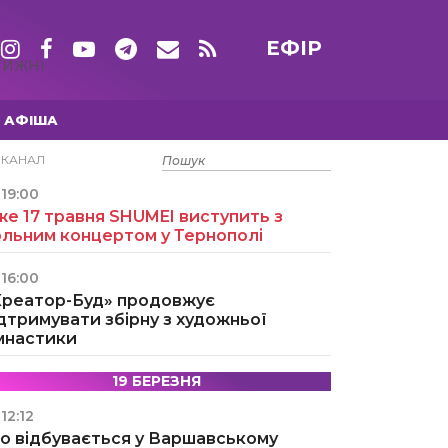
ЕФІР
ТИЖНІ
АФІША
15 ТРАВНЯ
ЕКАНАЛ
19:00
е 17 травня SHUMEI виступить з
ольним концертом у Тернополі
16:00
Креатор-Буд» продовжує
дтримувати збірну з художньої
імнастики
19 БЕРЕЗНЯ
12:12
о відбувається у Варшавському