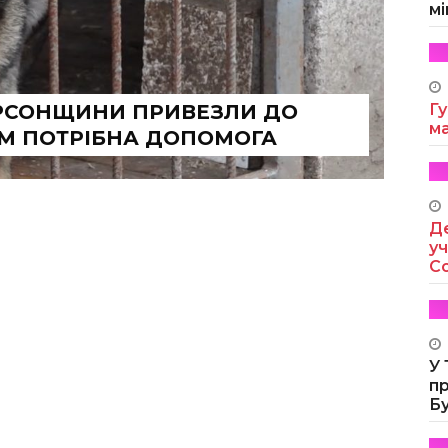
мі
ЕРСОНЩИНИ ПРИВЕЗЛИ ДО
Гу
м
М ПОТРІБНА ДОПОМОГА
Де
уч
Co
У
п
Б