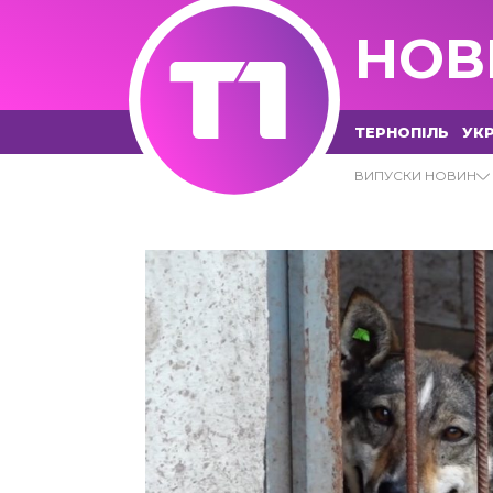
НОВ
ТЕРНОПІЛЬ
УКР
ПРИЛАШТУВАННЯ АРХІВИ - Т1
ВИПУСКИ НОВИН