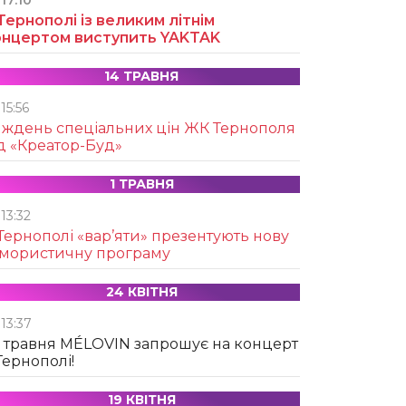
17:10
Тернополі із великим літнім
онцертом виступить YAKTAK
14 ТРАВНЯ
15:56
иждень спеціальних цін ЖК Тернополя
д «Креатор-Буд»
1 ТРАВНЯ
13:32
Тернополі «вар’яти» презентують нову
умористичну програму
24 КВІТНЯ
13:37
 травня MÉLOVIN запрошує на концерт
Тернополі!
19 КВІТНЯ