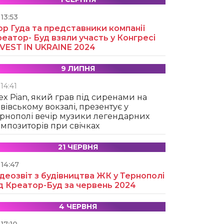
13:53
ор Гуда та представники компанії
еатор- Буд взяли участь у Конгресі
NVEST IN UKRAINE 2024
9 ЛИПНЯ
14:41
ex Pian, який грав під сиренами на
вівському вокзалі, презентує у
рнополі вечір музики легендарних
мпозиторів при свічках
21 ЧЕРВНЯ
14:47
деозвіт з будівництва ЖК у Тернополі
д Креатор-Буд за червень 2024
4 ЧЕРВНЯ