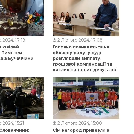
 2024, 17:19
2 Лютого 2024, 17:08
й ювілей
Головко позивається на
в Тимотей
обласну раду: у суді
а з Бучаччини
розглядали виплату
грошової компенсації та
виклик на допит депутатів
 2024, 15:21
2 Лютого 2024, 15:00
 Словаччини:
Сім нагород привезли з