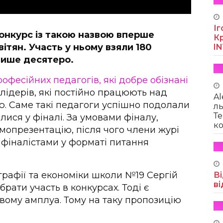
Іг
Конкурс із такою назвою вперше
Кр
ітян. Участь у ньому взяли 180
I
 лише десятеро.
рофесійних педагогів, які добре обізнані
 лідерів, які постійно працюють над
Al
. Саме такі педагоги успішно подолали
ль
Те
ілися у фіналі. За умовами фіналу,
ко
мопрезентацію, після чого члени журі
з фіналістами у форматі питання
ографії та економіки школи №19 Сергій
Ві
ві
брати участь в конкурсах. Тоді є
вому амплуа. Тому на таку пропозицію