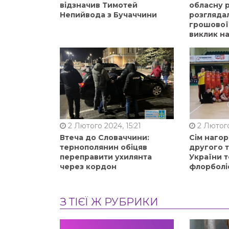
відзначив Тимотей
обласну р
Непийвода з Бучаччини
розгляда
грошової
виклик на
2 Лютого 2024, 15:21
2 Лютого
Втеча до Словаччини:
Сім нагор
тернополянин обіцяв
другого 
переправити ухилянта
України т
через кордон
флорболі
З ТІЄЇ Ж РУБРИКИ