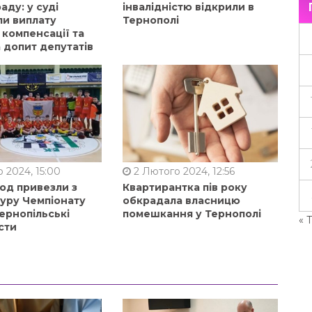
аду: у суді
інвалідністю відкрили в
ли виплату
Тернополі
 компенсації та
 допит депутатів
 2024, 15:00
2 Лютого 2024, 12:56
од привезли з
Квартирантка пів року
туру Чемпіонату
обкрадала власницю
ернопільські
помешкання у Тернополі
« 
сти