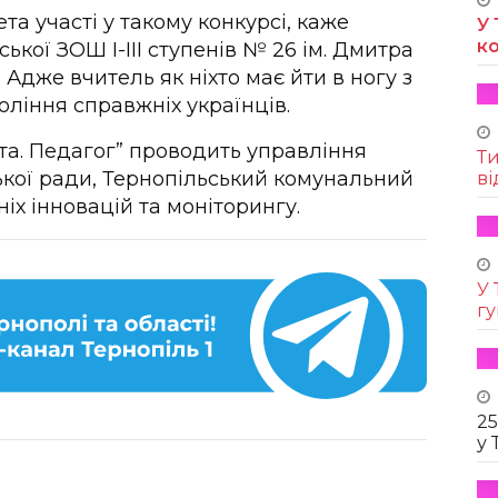
а участі у такому конкурсі, каже
У 
к
кої ЗОШ І-ІІІ ступенів № 26 ім. Дмитра
Адже вчитель як ніхто має йти в ногу з
оління справжніх українців.
іта. Педагог” проводить управління
Т
ської ради, Тернопільський комунальний
ві
іх інновацій та моніторингу.
У 
г
25
у 