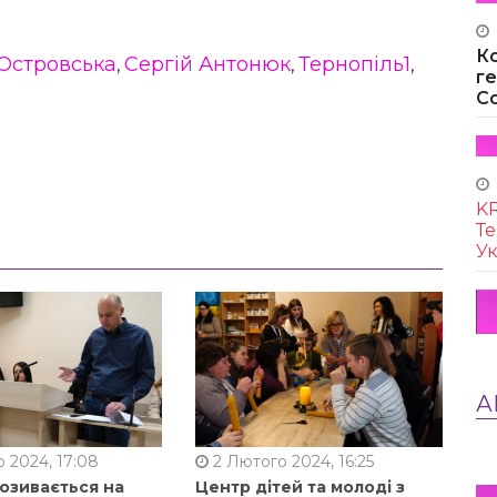
К
Островська
Сергій Антонюк
Тернопіль1
,
,
,
г
Co
KR
Те
Ук
А
 2024, 17:08
2 Лютого 2024, 16:25
позивається на
Центр дітей та молоді з