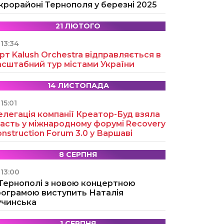
крорайоні Тернополя у березні 2025
21 ЛЮТОГО
13:34
рт Kalush Orchestra відправляється в
асштабний тур містами України
14 ЛИСТОПАДА
15:01
легація компанії Креатор-Буд взяла
асть у міжнародному форумі Recovery
nstruction Forum 3.0 у Варшаві
8 СЕРПНЯ
13:00
 Тернополі з новою концертною
рограмою виступить Наталія
учинська
1 СЕРПНЯ