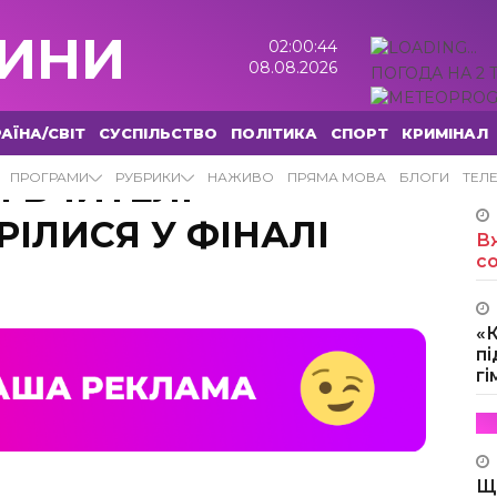
ИНИ
02:00:45
08.08.2026
ПОГОДА НА 2 
АЇНА/СВІТ
СУСПІЛЬСТВО
ПОЛІТИКА
СПОРТ
КРИМІНАЛ
 ВЧИТЕЛІ
ПРОГРАМИ
РУБРИКИ
НАЖИВО
ПРЯМА МОВА
БЛОГИ
ТЕЛ
РІЛИСЯ У ФІНАЛІ
Вж
с
«
пі
г
Щ