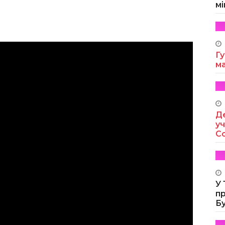
мі
Гу
м
Де
уч
Co
У
п
Б