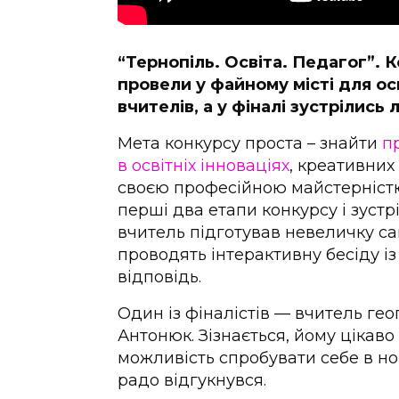
“Тернопіль. Освіта. Педагог”. 
провели у файному місті для осв
вчителів, а у фіналі зустрілись
Мета конкурсу проста – знайти
п
в освітніх інноваціях
, креативних
своєю професійною майстерністю
перші два етапи конкурсу і зустр
вчитель підготував невеличку са
проводять інтерактивну бесіду і
відповідь.
Один із фіналістів — вчитель ге
Антонюк. Зізнається, йому цікаво 
можливість спробувати себе в но
радо відгукнувся.