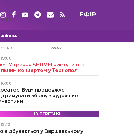
ЕФІР
ТИЖНІ
АФІША
15 ТРАВНЯ
ЕКАНАЛ
19:00
е 17 травня SHUMEI виступить з
ольним концертом у Тернополі
16:00
Креатор-Буд» продовжує
дтримувати збірну з художньої
імнастики
19 БЕРЕЗНЯ
12:12
о відбувається у Варшавському