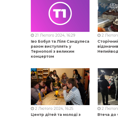
21 Лютого 2024, 16:29
2 Лютого
Іво Бобул та Ліля Сандулеса
Сторічни
разом виступлять у
відзначи
Тернополі з великим
Непийвод
концертом
2 Лютого 2024, 16:25
2 Лютого
Центр дітей та молоді з
Втеча до