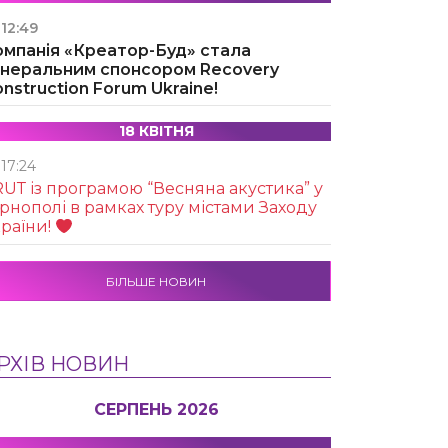
12:49
омпанія «Креатор-Буд» стала
енеральним спонсором Recovery
nstruction Forum Ukraine!
18 КВІТНЯ
17:24
UТ із програмою “Весняна акустика” у
рнополі в рамках туру містами Заходу
раїни!
БІЛЬШЕ НОВИН
РХІВ НОВИН
СЕРПЕНЬ 2026