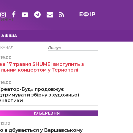
ЕФІР
ТИЖНІ
АФІША
15 ТРАВНЯ
ЕКАНАЛ
19:00
е 17 травня SHUMEI виступить з
ольним концертом у Тернополі
16:00
Креатор-Буд» продовжує
дтримувати збірну з художньої
імнастики
19 БЕРЕЗНЯ
12:12
о відбувається у Варшавському