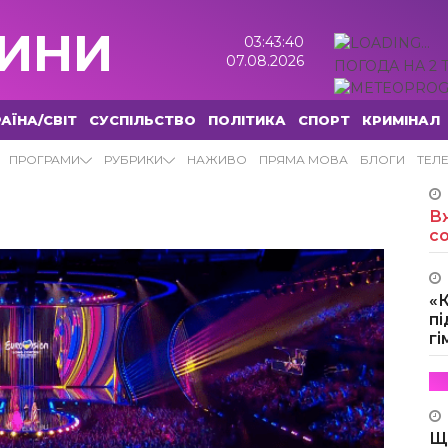
ИНИ
03:43:41
07.08.2026
ПОГОДА НА 2 
АЇНА/СВІТ
СУСПІЛЬСТВО
ПОЛІТИКА
СПОРТ
КРИМІНАЛ
ПРОГРАМИ
РУБРИКИ
НАЖИВО
ПРЯМА МОВА
БЛОГИ
ТЕЛ
Вж
с
«
пі
г
Щ