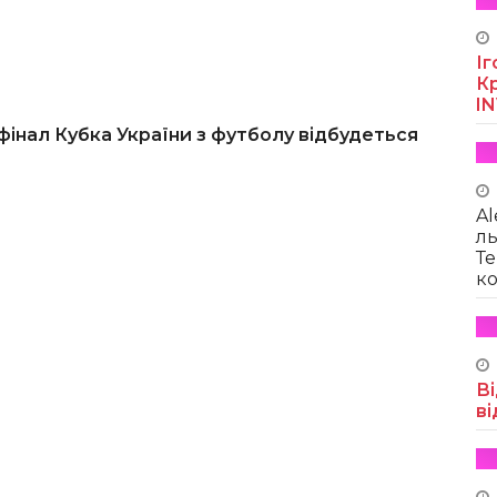
Іг
Кр
I
фінал Кубка України з футболу відбудеться
Al
ль
Те
ко
Ві
ві