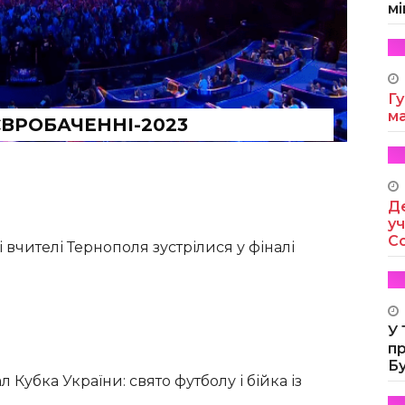
мі
Гу
м
ВРОБАЧЕННІ-2023
Де
уч
Co
вчителі Тернополя зустрілися у фіналі
У
п
Б
л Кубка України: свято футболу і бійка із