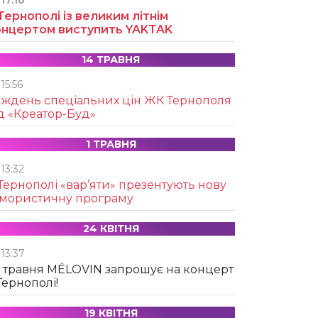
17:10
Тернополі із великим літнім
онцертом виступить YAKTAK
14 ТРАВНЯ
15:56
иждень спеціальних цін ЖК Тернополя
д «Креатор-Буд»
1 ТРАВНЯ
13:32
Тернополі «вар’яти» презентують нову
умористичну програму
24 КВІТНЯ
13:37
 травня MÉLOVIN запрошує на концерт
Тернополі!
19 КВІТНЯ