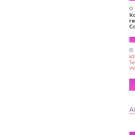
К
г
Co
KR
Те
Ук
А