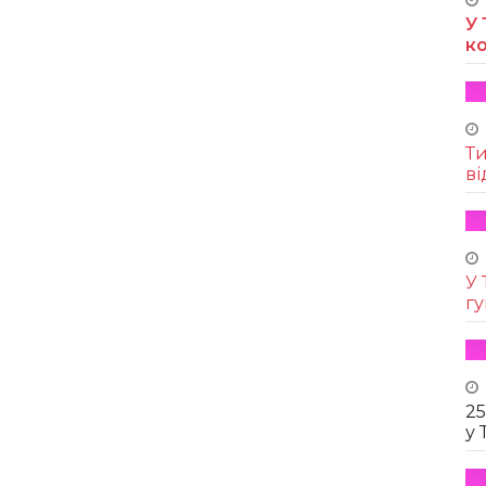
У 
к
Т
ві
У 
г
25
у 