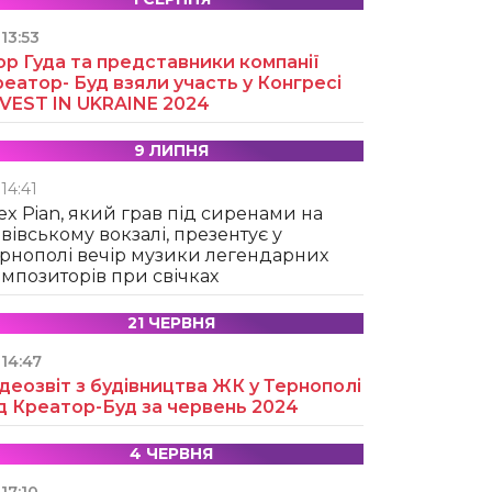
13:53
ор Гуда та представники компанії
еатор- Буд взяли участь у Конгресі
NVEST IN UKRAINE 2024
9 ЛИПНЯ
14:41
ex Pian, який грав під сиренами на
вівському вокзалі, презентує у
рнополі вечір музики легендарних
мпозиторів при свічках
21 ЧЕРВНЯ
14:47
деозвіт з будівництва ЖК у Тернополі
д Креатор-Буд за червень 2024
4 ЧЕРВНЯ