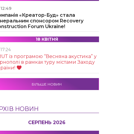
12:49
омпанія «Креатор-Буд» стала
енеральним спонсором Recovery
nstruction Forum Ukraine!
18 КВІТНЯ
17:24
UТ із програмою “Весняна акустика” у
рнополі в рамках туру містами Заходу
раїни!
БІЛЬШЕ НОВИН
РХІВ НОВИН
СЕРПЕНЬ 2026