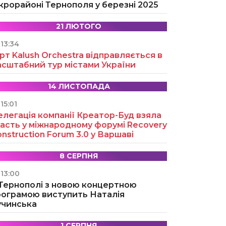
крорайоні Тернополя у березні 2025
21 ЛЮТОГО
13:34
рт Kalush Orchestra відправляється в
асштабний тур містами України
14 ЛИСТОПАДА
15:01
легація компанії Креатор-Буд взяла
асть у міжнародному форумі Recovery
nstruction Forum 3.0 у Варшаві
8 СЕРПНЯ
13:00
 Тернополі з новою концертною
рограмою виступить Наталія
учинська
1 СЕРПНЯ