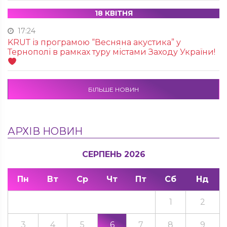
18 КВІТНЯ
17:24
KRUТ із програмою “Весняна акустика” у
Тернополі в рамках туру містами Заходу України!
БІЛЬШЕ НОВИН
АРХІВ НОВИН
СЕРПЕНЬ 2026
Пн
Вт
Ср
Чт
Пт
Сб
Нд
1
2
3
4
5
6
7
8
9