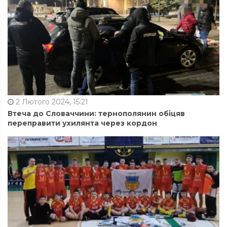
2 Лютого 2024, 15:21
Втеча до Словаччини: тернополянин обіцяв
переправити ухилянта через кордон