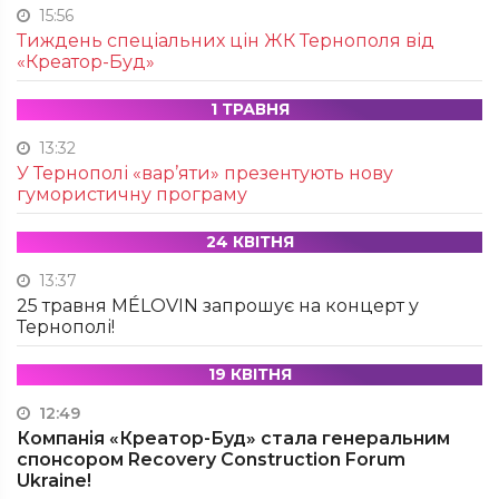
15:56
Тиждень спеціальних цін ЖК Тернополя від
«Креатор-Буд»
1 ТРАВНЯ
13:32
У Тернополі «вар’яти» презентують нову
гумористичну програму
24 КВІТНЯ
13:37
25 травня MÉLOVIN запрошує на концерт у
Тернополі!
19 КВІТНЯ
12:49
Компанія «Креатор-Буд» стала генеральним
спонсором Recovery Construction Forum
Ukraine!