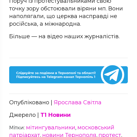
Поруч із протестувальниками свою
точку зору обстоювали віряни мп. Вони
наполягали, що церква насправді не
російська, а міжнародна.
Більше — на відео наших журналістів.
Опубліковано |
Ярослава Світла
Джерело |
Т1 Новини
мітингувальники
московський
Мітки:
,
патріархат
новини Тернополя
протест
,
,
,