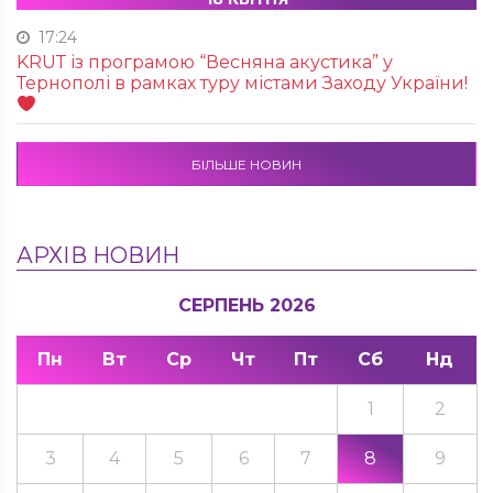
17:24
KRUТ із програмою “Весняна акустика” у
Тернополі в рамках туру містами Заходу України!
БІЛЬШЕ НОВИН
АРХІВ НОВИН
СЕРПЕНЬ 2026
Пн
Вт
Ср
Чт
Пт
Сб
Нд
1
2
3
4
5
6
7
8
9