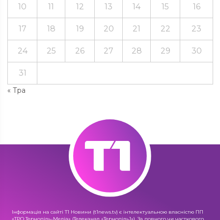
10
11
12
13
14
15
16
17
18
19
20
21
22
23
24
25
26
27
28
29
30
31
« Тра
Інформація на сайті Т1 Новини (t1news.tv) є інтелектуальною власністю ПП
«ТРО Тернопіль-Медіа» (Телеканал «Тернопіль1»). За повного чи часткового