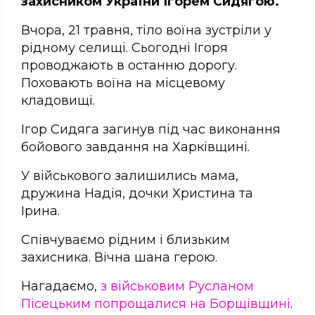
захисником України Ігорем Сидягою.
Вчора, 21 травня, тіло воїна зустріли у
рідному селищі. Сьогодні Ігоря
проводжають в останню дорогу.
Поховають воїна на місцевому
кладовищі.
Ігор Сидяга загинув під час виконання
бойового завдання на Харківщині.
У військового залишились мама,
дружина Надія, дочки Христина та
Ірина.
Співчуваємо рідним і близьким
захисника. Вічна шана герою.
Нагадаємо,
з військовим Русланом
Пісецьким попрощалися на Борщівщині
.