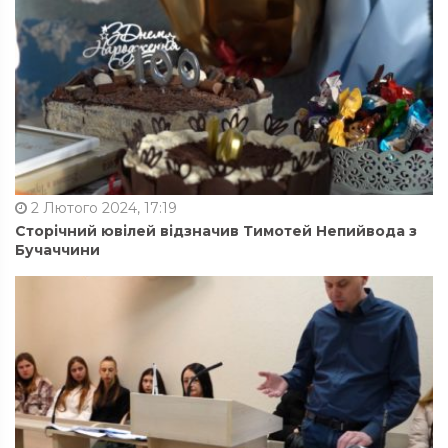
2 Лютого 2024, 17:19
Сторічний ювілей відзначив Тимотей Непийвода з
Бучаччини