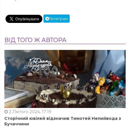
Телеграм
ВІД ТОГО Ж АВТОРА
2 Лютого 2024, 17:19
Сторічний ювілей відзначив Тимотей Непийвода з
Бучаччини