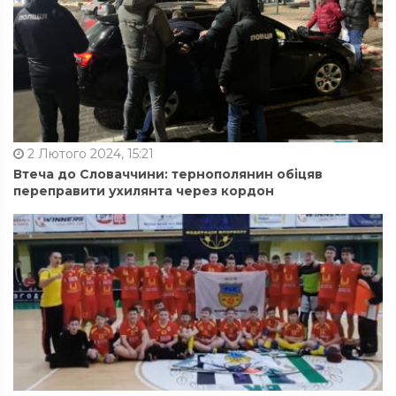
2 Лютого 2024, 15:21
Втеча до Словаччини: тернополянин обіцяв
переправити ухилянта через кордон