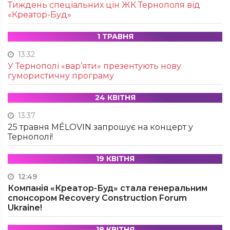
Тиждень спеціальних цін ЖК Тернополя від
«Креатор-Буд»
1 ТРАВНЯ
13:32
У Тернополі «вар’яти» презентують нову
гумористичну програму
24 КВІТНЯ
13:37
25 травня MÉLOVIN запрошує на концерт у
Тернополі!
19 КВІТНЯ
12:49
Компанія «Креатор-Буд» стала генеральним
спонсором Recovery Construction Forum
Ukraine!
18 КВІТНЯ