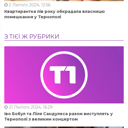
2 Лютого 2024, 12:56
Квартирантка пів року обкрадала власницю
помешкання у Тернополі
З ТІЄЇ Ж РУБРИКИ
21 Лютого 2024, 16:29
Іво Бобул та Ліля Сандулеса разом виступлять у
Тернополі з великим концертом