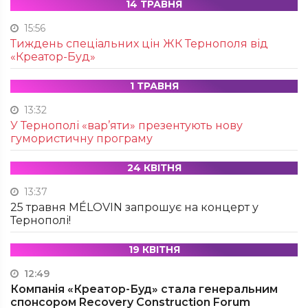
14 ТРАВНЯ
15:56
Тиждень спеціальних цін ЖК Тернополя від
«Креатор-Буд»
1 ТРАВНЯ
13:32
У Тернополі «вар’яти» презентують нову
гумористичну програму
24 КВІТНЯ
13:37
25 травня MÉLOVIN запрошує на концерт у
Тернополі!
19 КВІТНЯ
12:49
Компанія «Креатор-Буд» стала генеральним
спонсором Recovery Construction Forum