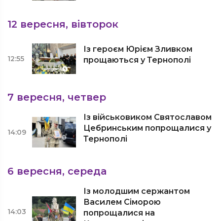
12 вересня, вівторок
Із героєм Юрієм Зливком
12:55
прощаються у Тернополі
7 вересня, четвер
Із військовиком Святославом
Цебринським попрощалися у
14:09
Тернополі
6 вересня, середа
Із молодшим сержантом
Василем Сіморою
14:03
попрощалися на