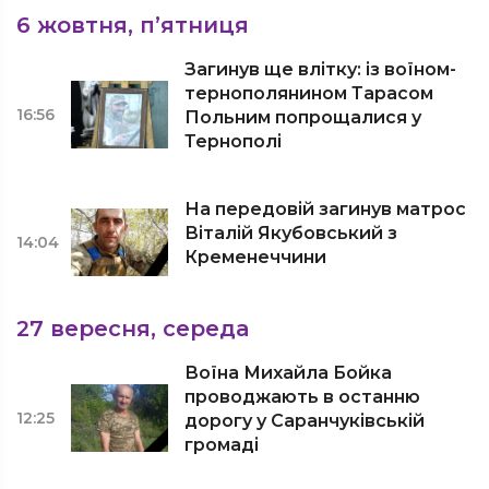
6 жовтня, п’ятниця
Загинув ще влітку: із воїном-
тернополянином Тарасом
16:56
Польним попрощалися у
Тернополі
На передовій загинув матрос
Віталій Якубовський з
14:04
Кременеччини
27 вересня, середа
Воїна Михайла Бойка
проводжають в останню
12:25
дорогу у Саранчуківській
громаді