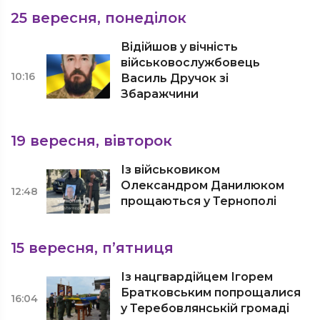
25 вересня, понеділок
Відійшов у вічність
військовослужбовець
10:16
Василь Дручок зі
Збаражчини
19 вересня, вівторок
Із військовиком
Олександром Данилюком
12:48
прощаються у Тернополі
15 вересня, п’ятниця
Із нацгвардійцем Ігорем
Братковським попрощалися
16:04
у Теребовлянській громаді