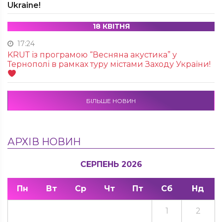
Ukraine!
18 КВІТНЯ
17:24
KRUТ із програмою “Весняна акустика” у
Тернополі в рамках туру містами Заходу України!
БІЛЬШЕ НОВИН
АРХІВ НОВИН
СЕРПЕНЬ 2026
Пн
Вт
Ср
Чт
Пт
Сб
Нд
1
2