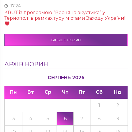
17:24
KRUТ із програмою “Весняна акустика” у
Тернополі в рамках туру містами Заходу України!
БІЛЬШЕ НОВИН
АРХІВ НОВИН
СЕРПЕНЬ 2026
Пн
Вт
Ср
Чт
Пт
Сб
Нд
1
2
3
4
5
6
7
8
9
10
11
12
13
14
15
16