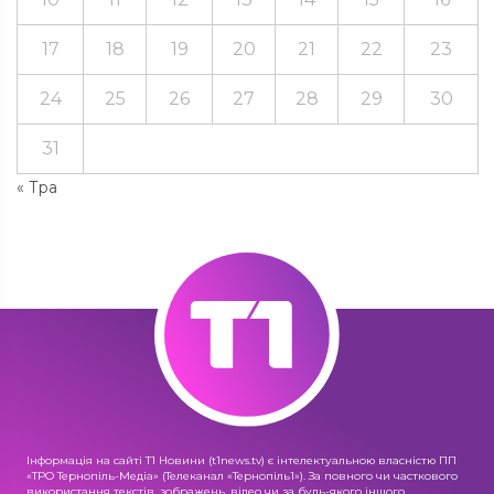
17
18
19
20
21
22
23
24
25
26
27
28
29
30
31
« Тра
Інформація на сайті Т1 Новини (t1news.tv) є інтелектуальною власністю ПП
«ТРО Тернопіль-Медіа» (Телеканал «Тернопіль1»). За повного чи часткового
використання текстів, зображень, відео чи за будь-якого іншого