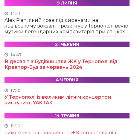
9 ЛИПНЯ
14:41
Alex Pian, який грав під сиренами на
львівському вокзалі, презентує у Тернополі вечір
музики легендарних композиторів при свічках
21 ЧЕРВНЯ
14:47
Відеозвіт з будівництва ЖК у Тернополі від
Креатор-Буд за червень 2024
4 ЧЕРВНЯ
17:10
У Тернополі із великим літнім концертом
виступить YAKTAK
14 ТРАВНЯ
15:56
Тиждень спеціальних цін ЖК Тернополя від