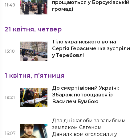
прощаються у Борсуківській
11:49
громаді
21 квітня, четвер
Тіло українського воїна
Сергія Герасименка зустріли
15:10
у Теребовлі
1 квітня, п’ятниця
До смерті вірний Україні:
Збараж попрощався із
19:21
Василем Бумбою
Два дні жалоби за загиблим
земляком Євгеном
16:07
Данилківом оголосили у