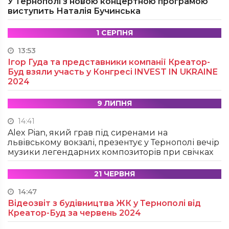
У Тернополі з новою концертною програмою
виступить Наталія Бучинська
1 СЕРПНЯ
13:53
Ігор Гуда та представники компанії Креатор-
Буд взяли участь у Конгресі INVEST IN UKRAINE
2024
9 ЛИПНЯ
14:41
Alex Pian, який грав під сиренами на
львівському вокзалі, презентує у Тернополі вечір
музики легендарних композиторів при свічках
21 ЧЕРВНЯ
14:47
Відеозвіт з будівництва ЖК у Тернополі від
Креатор-Буд за червень 2024