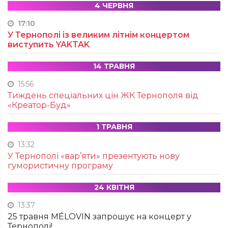
4 ЧЕРВНЯ
17:10
У Тернополі із великим літнім концертом
виступить YAKTAK
14 ТРАВНЯ
15:56
Тиждень спеціальних цін ЖК Тернополя від
«Креатор-Буд»
1 ТРАВНЯ
13:32
У Тернополі «вар’яти» презентують нову
гумористичну програму
24 КВІТНЯ
13:37
25 травня MÉLOVIN запрошує на концерт у
Тернополі!