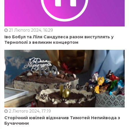
21 Лютого 2024, 16:29
Іво Бобул та Ліля Сандулеса разом виступлять у
Тернополі з великим концертом
2 Лютого 2024, 17:19
Сторічний ювілей відзначив Тимотей Непийвода з
Бучаччини