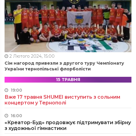
2 Лютого 2024, 15:00
Сім нагород привезли з другого туру Чемпіонату
України тернопільські флорболісти
15 ТРАВНЯ
19:00
Вже 17 травня SHUMEI виступить з сольним
концертом у Тернополі
16:00
«Креатор-Буд» продовжує підтримувати збірну
з художньої гімнастики