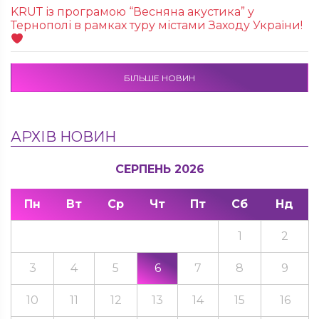
KRUТ із програмою “Весняна акустика” у
Тернополі в рамках туру містами Заходу України!
БІЛЬШЕ НОВИН
АРХІВ НОВИН
СЕРПЕНЬ 2026
Пн
Вт
Ср
Чт
Пт
Сб
Нд
1
2
3
4
5
6
7
8
9
10
11
12
13
14
15
16