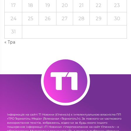
17
18
19
20
21
22
23
24
25
26
27
28
29
30
31
« Тра
Інформація на сайті Т1 Новини (t1news.tv) є інтелектуальною власністю ПП
«ТРО Тернопіль-Медіа» (Телеканал «Тернопіль1»). За повного чи часткового
використання текстів, зображень, відео чи за будь-якого іншого
поширення інформації «Т1 Новини» гіперпосилання на сайт t1news.tv – є
обов'язковим. Матеріали з позначкою «R», а також в рубриках «Новини