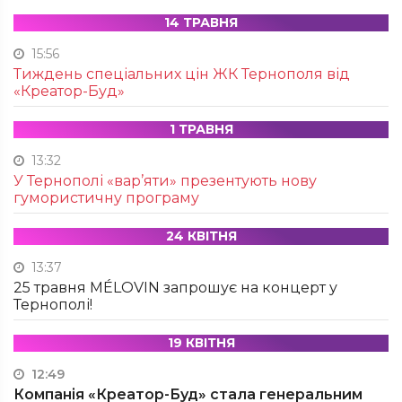
14 ТРАВНЯ
15:56
Тиждень спеціальних цін ЖК Тернополя від
«Креатор-Буд»
1 ТРАВНЯ
13:32
У Тернополі «вар’яти» презентують нову
гумористичну програму
24 КВІТНЯ
13:37
25 травня MÉLOVIN запрошує на концерт у
Тернополі!
19 КВІТНЯ
12:49
Компанія «Креатор-Буд» стала генеральним