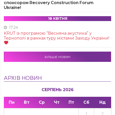
спонсором Recovery Construction Forum
Ukraine!
18 КВІТНЯ
17:24
KRUТ із програмою “Весняна акустика” у
Тернополі в рамках туру містами Заходу України!
БІЛЬШЕ НОВИН
АРХІВ НОВИН
СЕРПЕНЬ 2026
Пн
Вт
Ср
Чт
Пт
Сб
Нд
1
2