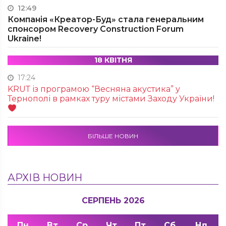
12:49
Компанія «Креатор-Буд» стала генеральним
спонсором Recovery Construction Forum
Ukraine!
18 КВІТНЯ
17:24
KRUТ із програмою “Весняна акустика” у
Тернополі в рамках туру містами Заходу України!
БІЛЬШЕ НОВИН
АРХІВ НОВИН
СЕРПЕНЬ 2026
Пн
Вт
Ср
Чт
Пт
Сб
Нд