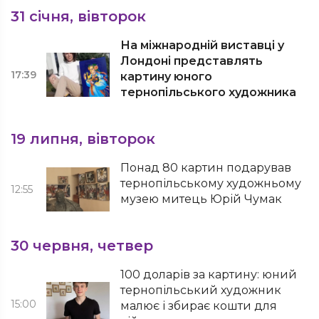
31 січня, вівторок
На міжнародній виставці у
Лондоні представлять
17:39
картину юного
тернопільського художника
19 липня, вівторок
Понад 80 картин подарував
тернопільському художньому
12:55
музею митець Юрій Чумак
30 червня, четвер
100 доларів за картину: юний
тернопільський художник
15:00
малює і збирає кошти для