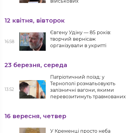
військових
12 квітня, вівторок
Євгену Удіну — 85 років:
творчий вернісаж
16:58
організували в укритті
23 березня, середа
Патріотичний поїзд: у
Тернополі розмальовують
13:52
залізничні вагони, якими
перевозитимуть травмованих
16 вересня, четвер
У Кременці просто неба