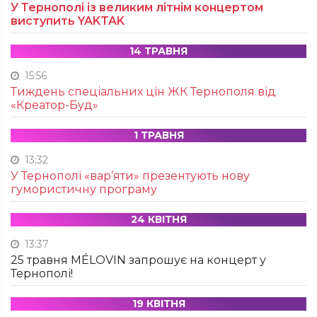
У Тернополі із великим літнім концертом
виступить YAKTAK
14 ТРАВНЯ
15:56
Тиждень спеціальних цін ЖК Тернополя від
«Креатор-Буд»
1 ТРАВНЯ
13:32
У Тернополі «вар’яти» презентують нову
гумористичну програму
24 КВІТНЯ
13:37
25 травня MÉLOVIN запрошує на концерт у
Тернополі!
19 КВІТНЯ