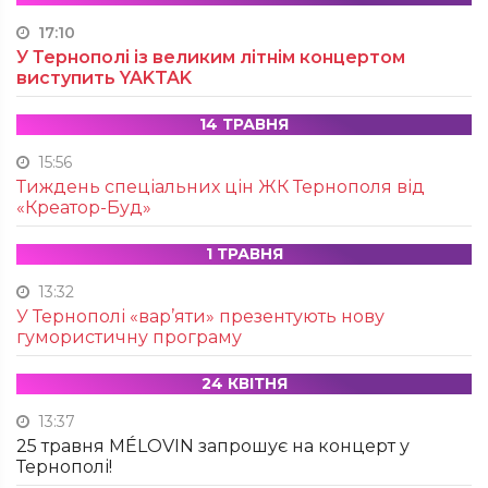
17:10
У Тернополі із великим літнім концертом
виступить YAKTAK
14 ТРАВНЯ
15:56
Тиждень спеціальних цін ЖК Тернополя від
«Креатор-Буд»
1 ТРАВНЯ
13:32
У Тернополі «вар’яти» презентують нову
гумористичну програму
24 КВІТНЯ
13:37
25 травня MÉLOVIN запрошує на концерт у
Тернополі!