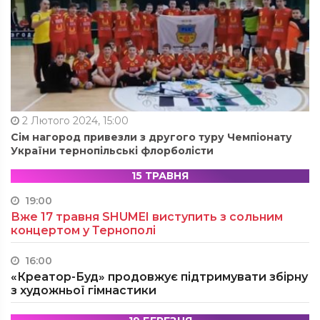
2 Лютого 2024, 15:00
Сім нагород привезли з другого туру Чемпіонату
України тернопільські флорболісти
15 ТРАВНЯ
19:00
Вже 17 травня SHUMEI виступить з сольним
концертом у Тернополі
16:00
«Креатор-Буд» продовжує підтримувати збірну
з художньої гімнастики