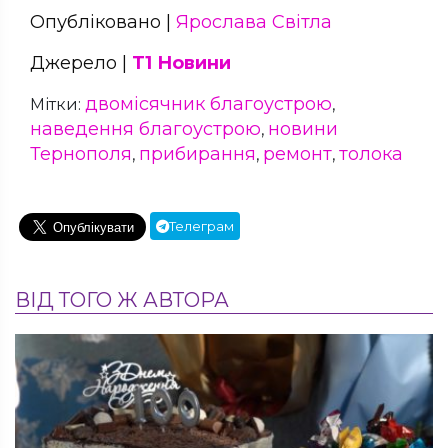
Опубліковано |
Ярослава Світла
Джерело |
Т1 Новини
двомісячник благоустрою
Мітки:
,
наведення благоустрою
новини
,
Тернополя
прибирання
ремонт
толока
,
,
,
Телеграм
ВІД ТОГО Ж АВТОРА