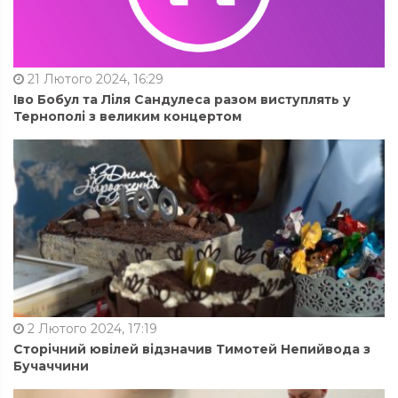
21 Лютого 2024, 16:29
Іво Бобул та Ліля Сандулеса разом виступлять у
Тернополі з великим концертом
2 Лютого 2024, 17:19
Сторічний ювілей відзначив Тимотей Непийвода з
Бучаччини