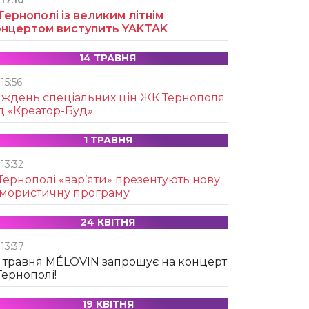
17:10
Тернополі із великим літнім
онцертом виступить YAKTAK
14 ТРАВНЯ
15:56
иждень спеціальних цін ЖК Тернополя
д «Креатор-Буд»
1 ТРАВНЯ
13:32
Тернополі «вар’яти» презентують нову
умористичну програму
24 КВІТНЯ
13:37
 травня MÉLOVIN запрошує на концерт
Тернополі!
19 КВІТНЯ