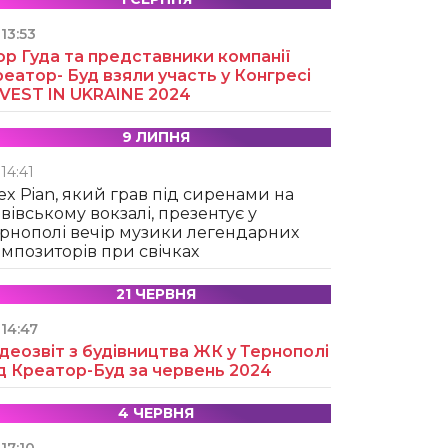
13:53
ор Гуда та представники компанії
еатор- Буд взяли участь у Конгресі
NVEST IN UKRAINE 2024
9 ЛИПНЯ
14:41
ex Pian, який грав під сиренами на
вівському вокзалі, презентує у
рнополі вечір музики легендарних
мпозиторів при свічках
21 ЧЕРВНЯ
14:47
деозвіт з будівництва ЖК у Тернополі
д Креатор-Буд за червень 2024
4 ЧЕРВНЯ