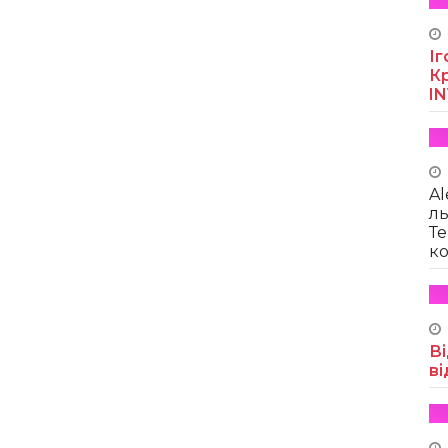
Іг
Кр
I
Al
ль
Те
ко
Ві
ві