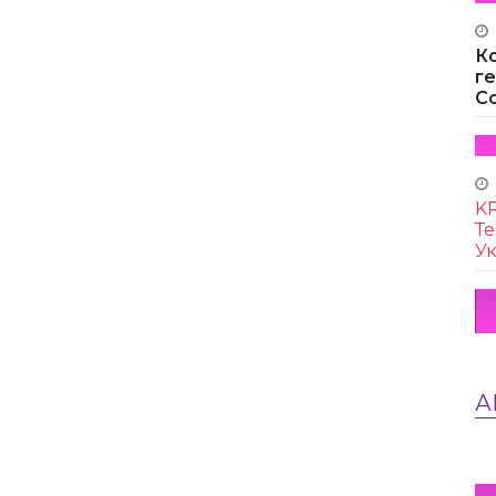
К
г
Co
KR
Те
Ук
А