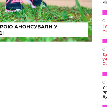
мі
ТРОЮ АНОНСУВАЛИ У
Гу
м
ДІ
Де
уч
Co
У
п
Б