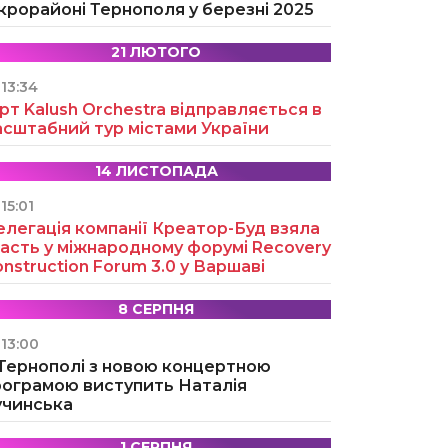
крорайоні Тернополя у березні 2025
21 ЛЮТОГО
13:34
рт Kalush Orchestra відправляється в
асштабний тур містами України
14 ЛИСТОПАДА
15:01
легація компанії Креатор-Буд взяла
асть у міжнародному форумі Recovery
nstruction Forum 3.0 у Варшаві
8 СЕРПНЯ
13:00
 Тернополі з новою концертною
рограмою виступить Наталія
учинська
1 СЕРПНЯ