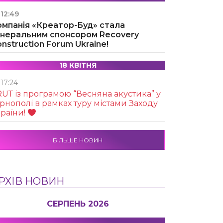
12:49
омпанія «Креатор-Буд» стала
енеральним спонсором Recovery
nstruction Forum Ukraine!
18 КВІТНЯ
17:24
UТ із програмою “Весняна акустика” у
рнополі в рамках туру містами Заходу
раїни!
БІЛЬШЕ НОВИН
РХІВ НОВИН
СЕРПЕНЬ 2026