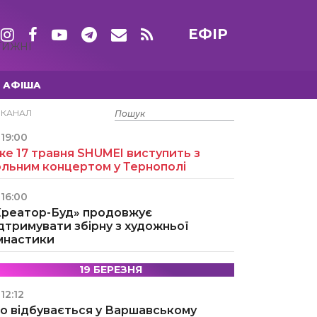
ЕФІР
ТИЖНІ
АФІША
15 ТРАВНЯ
ЕКАНАЛ
19:00
е 17 травня SHUMEI виступить з
ольним концертом у Тернополі
16:00
Креатор-Буд» продовжує
дтримувати збірну з художньої
імнастики
19 БЕРЕЗНЯ
12:12
о відбувається у Варшавському