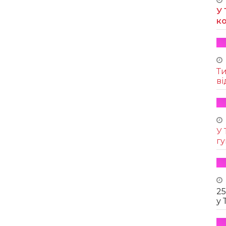
У 
к
Т
ві
У 
г
25
у 