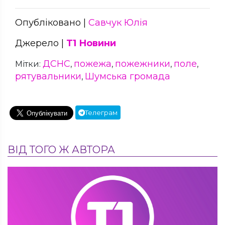
Опубліковано |
Савчук Юлія
Джерело |
Т1 Новини
ДСНС
пожежа
пожежники
поле
Мітки:
,
,
,
,
рятувальники
Шумська громада
,
Телеграм
ВІД ТОГО Ж АВТОРА