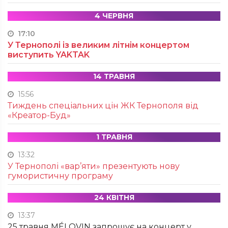
4 ЧЕРВНЯ
17:10
У Тернополі із великим літнім концертом
виступить YAKTAK
14 ТРАВНЯ
15:56
Тиждень спеціальних цін ЖК Тернополя від
«Креатор-Буд»
1 ТРАВНЯ
13:32
У Тернополі «вар’яти» презентують нову
гумористичну програму
24 КВІТНЯ
13:37
25 травня MÉLOVIN запрошує на концерт у